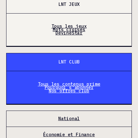
LNT JEUX
Tous les jeux
Mots croisés
DevineStar
LNT CLUB
Tous les contenus prime
Pourquoi s'abonner
Nos offres club
National
Économie et Finance