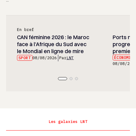
En bref
CAN féminine 2026 : le Maroc
Ports mar
face à l’Afrique du Sud avec
progress
le Mondial en ligne de mire
premier 
ÉCONOMIE
SPORT
08/08/2026
Par
LNT
08/08/202
Les galaxies LNT