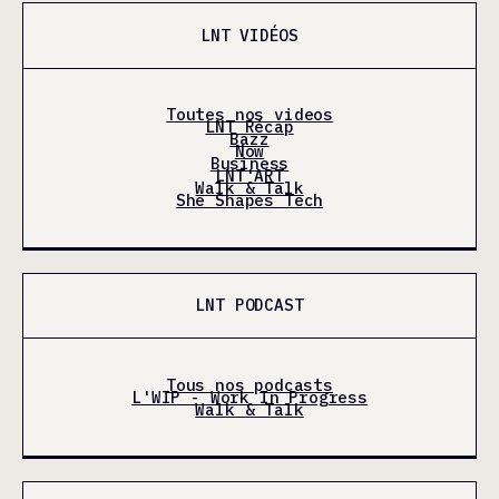
LNT VIDÉOS
Toutes nos videos
LNT Récap
Bazz
Now
Business
LNT'ART
Walk & Talk
She Shapes Tech
LNT PODCAST
Tous nos podcasts
L'WIP - Work In Progress
Walk & Talk