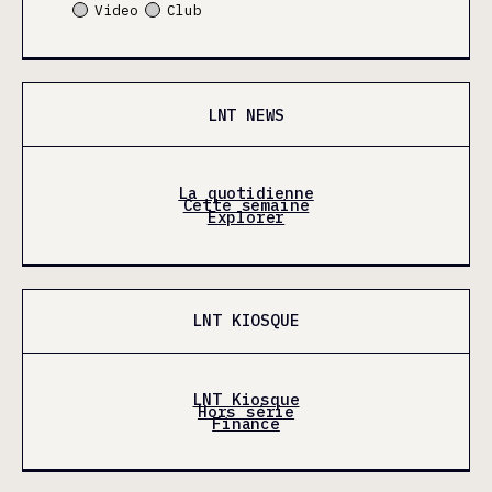
Video
Club
LNT NEWS
La quotidienne
Cette semaine
Explorer
LNT KIOSQUE
LNT Kiosque
Hors série
Finance