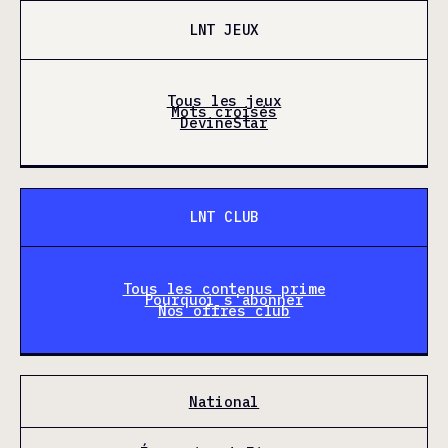
LNT JEUX
Tous les jeux
Mots croisés
DevineStar
LNT CLUB
Tous les contenus prime
Pourquoi s'abonner
Nos offres club
National