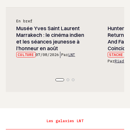
En bref
Musée Yves Saint Laurent
Hunter x 
Marrakech : le cinéma indien
Returned
et les séances jeunesse à
And Fans 
l’honneur en août
Coincide
CULTURE
07/08/2026
Par
LNT
STACHE
07
Par
Riad E
Les galaxies LNT