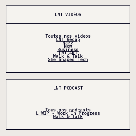
LNT VIDÉOS
Toutes nos videos
LNT Récap
Bazz
Now
Business
LNT'ART
Walk & Talk
She Shapes Tech
LNT PODCAST
Tous nos podcasts
L'WIP - Work In Progress
Walk & Talk