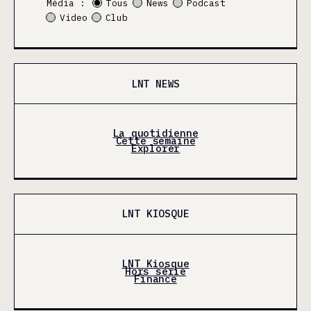
Média :
Tous
News
Podcast
Video
Club
LNT NEWS
La quotidienne
Cette semaine
Explorer
LNT KIOSQUE
LNT Kiosque
Hors série
Finance