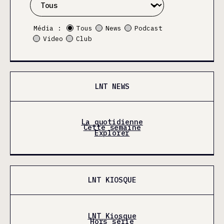
Média :
Tous
News
Podcast
Video
Club
LNT NEWS
La quotidienne
Cette semaine
Explorer
LNT KIOSQUE
LNT Kiosque
Hors série