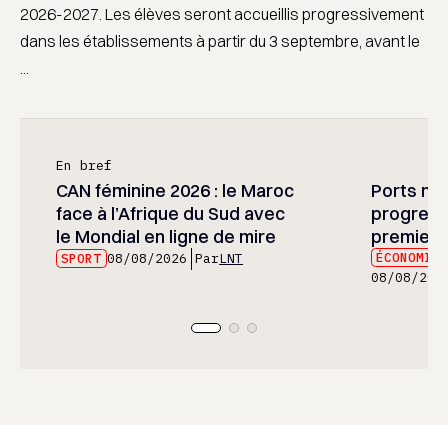
2026-2027. Les élèves seront accueillis progressivement
dans les établissements à partir du 3 septembre, avant le
...
En bref
CAN féminine 2026 : le Maroc
Ports mar
face à l’Afrique du Sud avec
progress
le Mondial en ligne de mire
premier 
ÉCONOMIE
SPORT
08/08/2026
Par
LNT
08/08/202