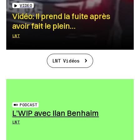
VIDEO
Vidéo: Il prend la fuite après
avoir fait le plein…
LNT
LNT Vidéos
PODCAST
L’WIP avec Ilan Benhaim
LNT