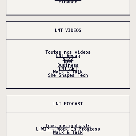
Finance
LNT VIDÉOS
Toutes nos videos
LNT Récap
Bazz
Now
Business
LNT'ART
Walk & Talk
She Shapes Tech
LNT PODCAST
Tous nos podcasts
L'WIP - Work In Progress
Walk & Talk