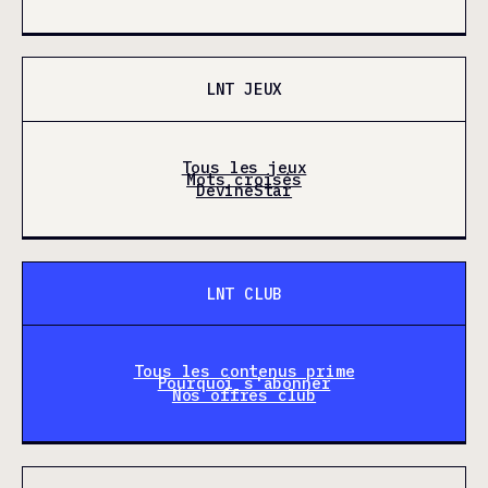
LNT JEUX
Tous les jeux
Mots croisés
DevineStar
LNT CLUB
Tous les contenus prime
Pourquoi s'abonner
Nos offres club