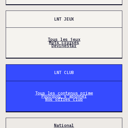
LNT JEUX
Tous les jeux
Mots croisés
DevineStar
LNT CLUB
Tous les contenus prime
Pourquoi s'abonner
Nos offres club
National