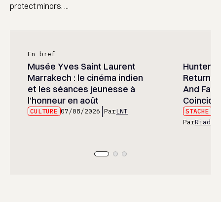
protect minors. ...
En bref
Musée Yves Saint Laurent
Hunter x 
Marrakech : le cinéma indien
Returned
et les séances jeunesse à
And Fans 
l’honneur en août
Coincide
CULTURE
07/08/2026
Par
LNT
STACHE
07
Par
Riad E