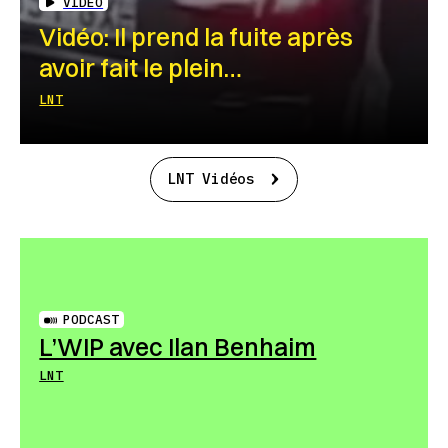
VIDEO
Vidéo: Il prend la fuite après
avoir fait le plein…
LNT
LNT Vidéos
PODCAST
L’WIP avec Ilan Benhaim
LNT