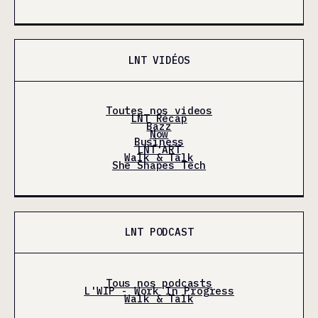
LNT VIDÉOS
Toutes nos videos
LNT Récap
Bazz
Now
Business
LNT'ART
Walk & Talk
She Shapes Tech
LNT PODCAST
Tous nos podcasts
L'WIP - Work In Progress
Walk & Talk