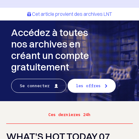
Cet article provient des archives LNT
Accédez à toutes
nos archives en
créant un compte
gratuitement
Se connecter
les offres
Ces dernieres 24h
WHAT’S HOT TODAY 07