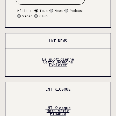
Média :
Tous
News
Podcast
Video
Club
LNT NEWS
La quotidienne
Cette semaine
Explorer
LNT KIOSQUE
LNT Kiosque
Hors série
Finance