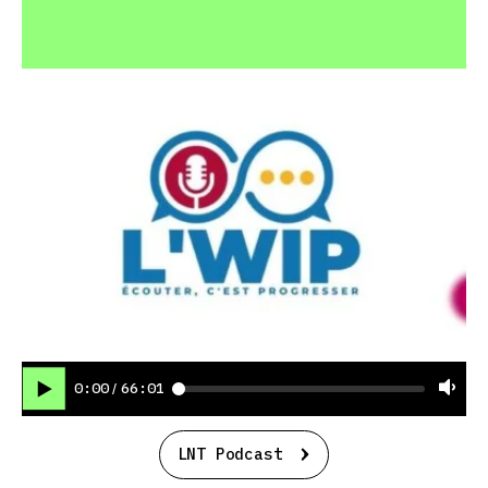
0:00
66:01
/
LNT Podcast