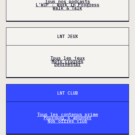
Tous nos podcasts
L'WIP - Work In Progress
Walk & Talk
LNT JEUX
Tous les jeux
Mots croisés
DevineStar
LNT CLUB
Tous les contenus prime
Pourquoi s'abonner
Nos offres club