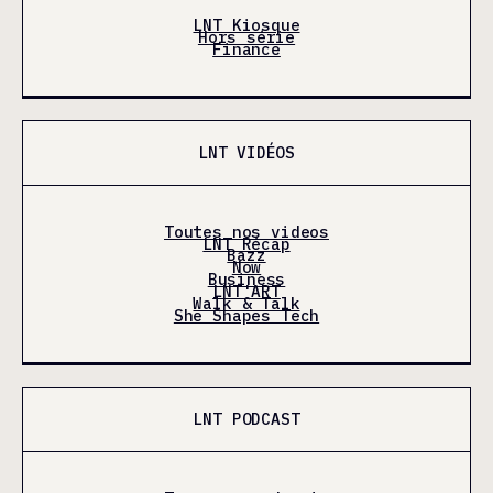
LNT Kiosque
Hors série
Finance
LNT VIDÉOS
Toutes nos videos
LNT Récap
Bazz
Now
Business
LNT'ART
Walk & Talk
She Shapes Tech
LNT PODCAST