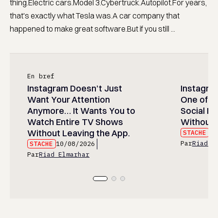
thing.Electric cars.Model 3.Cybertruck.Autopilot.For years,
that's exactly what Tesla was.A car company that
happened to make great software.But if you still ...
En bref
Instagram Doesn’t Just
Instagram
Want Your Attention
One of t
Anymore… It Wants You to
Social M
Watch Entire TV Shows
Without 
Without Leaving the App.
STACHE
10
Par
Riad E
STACHE
10/08/2026
Par
Riad Elmarhar