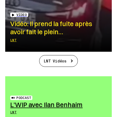
VIDEO
Vidéo: Il prend la fuite après
avoir fait le plein…
LNT
LNT Vidéos
PODCAST
L’WIP avec Ilan Benhaim
LNT