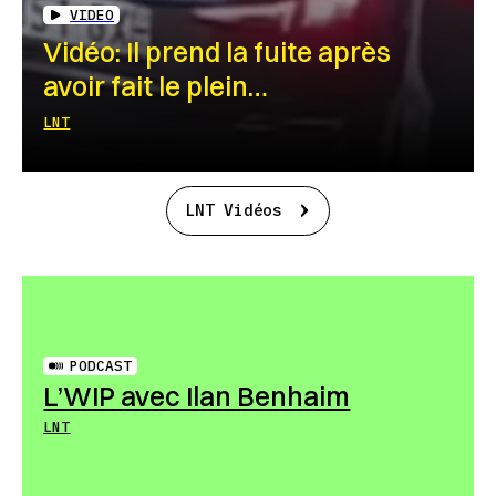
VIDEO
Vidéo: Il prend la fuite après
avoir fait le plein…
LNT
LNT Vidéos
PODCAST
L’WIP avec Ilan Benhaim
LNT