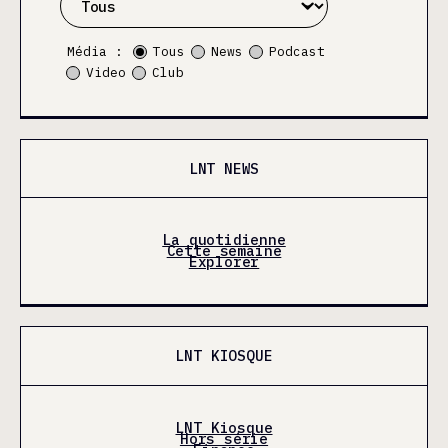
Média :
Tous
News
Podcast
Video
Club
LNT NEWS
La quotidienne
Cette semaine
Explorer
LNT KIOSQUE
LNT Kiosque
Hors série