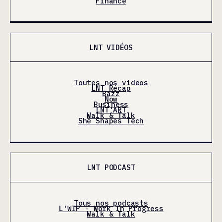
Finance
LNT VIDÉOS
Toutes nos videos
LNT Récap
Bazz
Now
Business
LNT'ART
Walk & Talk
She Shapes Tech
LNT PODCAST
Tous nos podcasts
L'WIP - Work In Progress
Walk & Talk