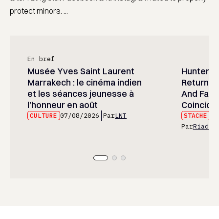
protect minors. ...
En bref
Musée Yves Saint Laurent
Hunter x 
Marrakech : le cinéma indien
Returned
et les séances jeunesse à
And Fans 
l’honneur en août
Coincide
CULTURE
07/08/2026
Par
LNT
STACHE
07
Par
Riad E