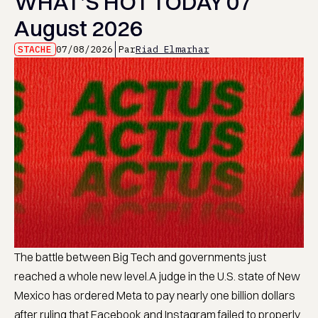
WHAT’S HOT TODAY 07
August 2026
STACHE
07/08/2026
Par
Riad Elmarhar
The battle between Big Tech and governments just
reached a whole new level.A judge in the U.S. state of New
Mexico has ordered Meta to pay nearly one billion dollars
after ruling that Facebook and Instagram failed to properly