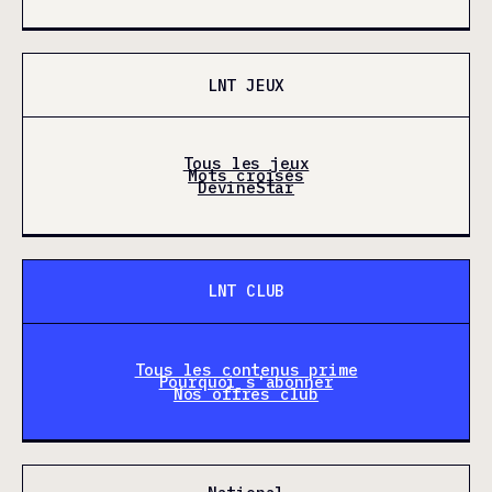
LNT JEUX
Tous les jeux
Mots croisés
DevineStar
LNT CLUB
Tous les contenus prime
Pourquoi s'abonner
Nos offres club