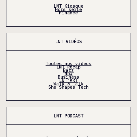
LNT Kiosque
Hors série
Finance
LNT VIDÉOS
Toutes nos videos
LNT Récap
Bazz
Now
Business
LNT'ART
Walk & Talk
She Shapes Tech
LNT PODCAST