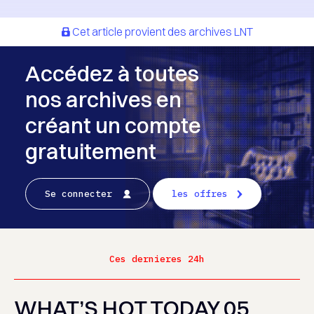
Cet article provient des archives LNT
Accédez à toutes
nos archives en
créant un compte
gratuitement
Se connecter
les offres
Ces dernieres 24h
WHAT’S HOT TODAY 05