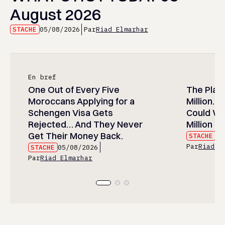
August 2026
STACHE
05/08/2026
Par
Riad Elmarhar
En bref
One Out of Every Five
The Play
Moroccans Applying for a
Million…
Schengen Visa Gets
Could Wa
Rejected… And They Never
Million Wi
Get Their Money Back.
STACHE
05
Par
Riad E
STACHE
05/08/2026
Par
Riad Elmarhar