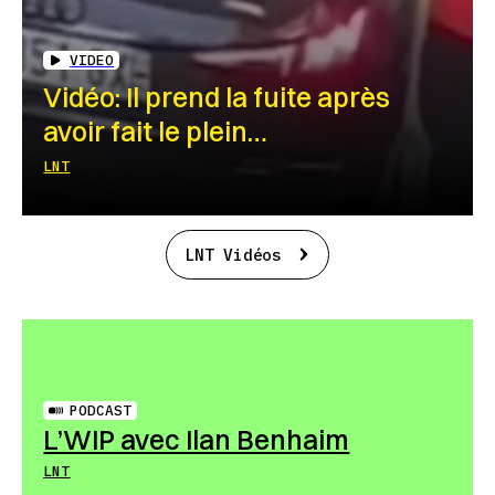
VIDEO
Vidéo: Il prend la fuite après
avoir fait le plein…
LNT
LNT Vidéos
PODCAST
L’WIP avec Ilan Benhaim
LNT