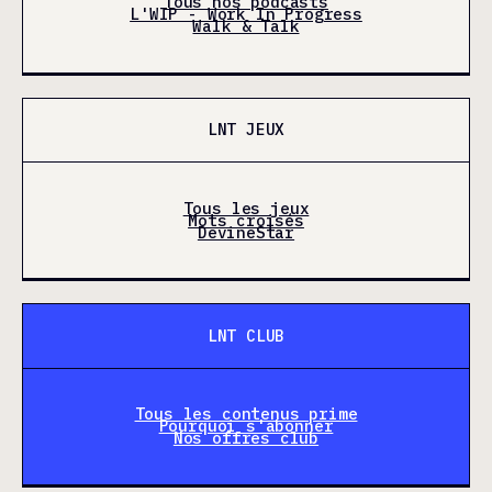
Tous nos podcasts
L'WIP - Work In Progress
Walk & Talk
LNT JEUX
Tous les jeux
Mots croisés
DevineStar
LNT CLUB
Tous les contenus prime
Pourquoi s'abonner
Nos offres club