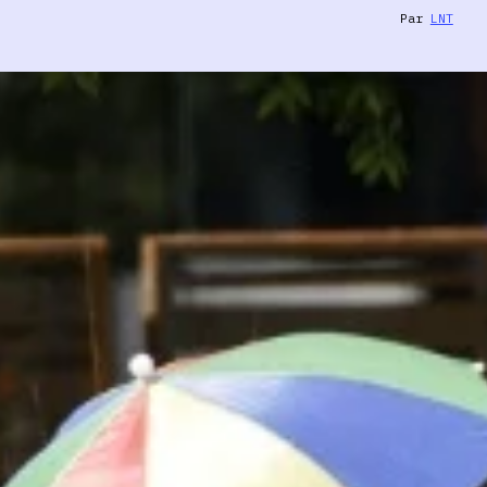
Par
LNT