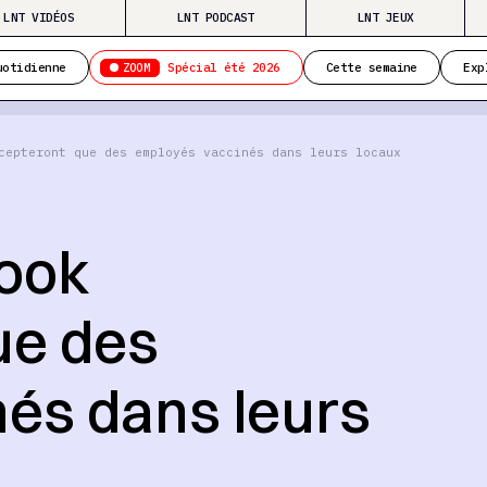
LNT VIDÉOS
LNT PODCAST
LNT JEUX
ZOOM
uotidienne
Spécial été 2026
Cette semaine
Exp
cepteront que des employés vaccinés dans leurs locaux
book
ue des
és dans leurs