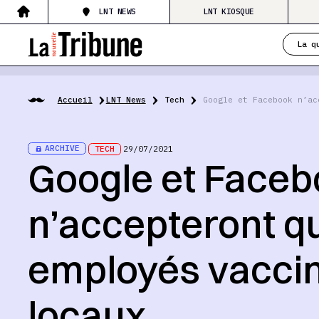
LNT NEWS
LNT KIOSQUE
La q
Accueil
LNT News
Tech
Google et Facebook n’ac
ARCHIVE
TECH
29/07/2021
Google et Face
n’accepteront q
employés vaccin
locaux