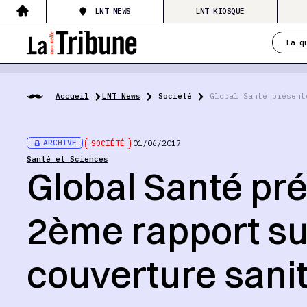
LNT NEWS
LNT KIOSQUE
La q
Accueil
LNT News
Société
Global Santé présent
ARCHIVE
SOCIÉTÉ
01/06/2017
Santé et Sciences
Global Santé pr
2ème rapport su
couverture sani