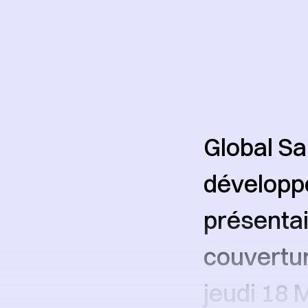
Global Sa
développé
présentai
couvertur
jeudi 18 M