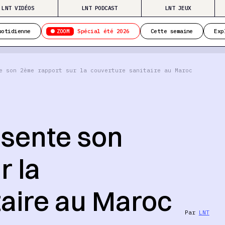
LNT VIDÉOS
LNT PODCAST
LNT JEUX
ZOOM
uotidienne
Spécial été 2026
Cette semaine
Exp
e son 2ème rapport sur la couverture sanitaire au Maroc
ésente son
r la
taire au Maroc
Par
LNT