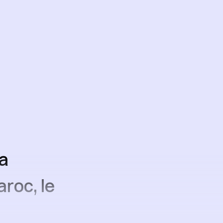
la
roc, le