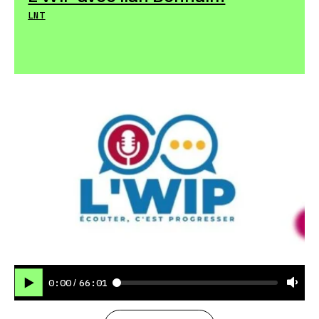
LNT
0:00
66:01
/