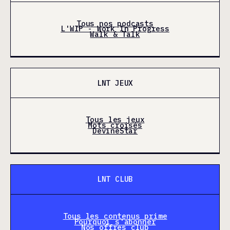
Tous nos podcasts
L'WIP - Work In Progress
Walk & Talk
LNT JEUX
Tous les jeux
Mots croisés
DevineStar
LNT CLUB
Tous les contenus prime
Pourquoi s'abonner
Nos offres club