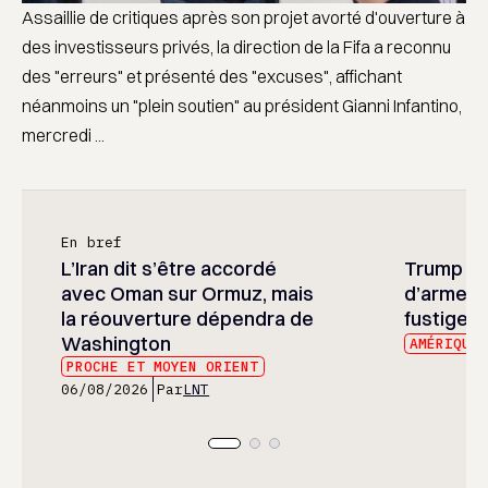
Assaillie de critiques après son projet avorté d'ouverture à
des investisseurs privés, la direction de la Fifa a reconnu
des "erreurs" et présenté des "excuses", affichant
néanmoins un "plein soutien" au président Gianni Infantino,
mercredi ...
En bref
L’Iran dit s’être accordé
Trump ré
avec Oman sur Ormuz, mais
d’armeme
la réouverture dépendra de
fustige l
Washington
AMÉRIQUE
PROCHE ET MOYEN ORIENT
06/08/2026
Par
LNT