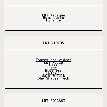
LNT Kiosque
Hors série
Finance
LNT VIDÉOS
Toutes nos videos
LNT Récap
Bazz
Now
Business
LNT'ART
Walk & Talk
She Shapes Tech
LNT PODCAST