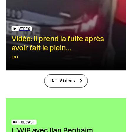
VIDEO
Vidéo: Il prend la fuite après
avoir fait le plein…
LNT
LNT Vidéos
PODCAST
L’WIP avec Ilan Benhaim