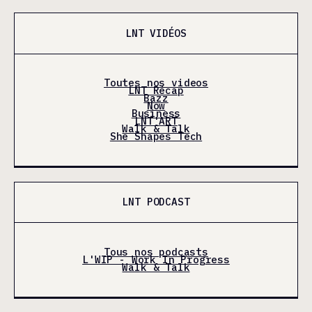
LNT VIDÉOS
Toutes nos videos
LNT Récap
Bazz
Now
Business
LNT'ART
Walk & Talk
She Shapes Tech
LNT PODCAST
Tous nos podcasts
L'WIP - Work In Progress
Walk & Talk