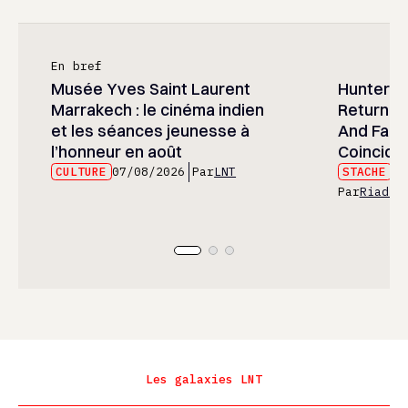
En bref
Musée Yves Saint Laurent
Hunter x 
Marrakech : le cinéma indien
Returned
et les séances jeunesse à
And Fans 
l’honneur en août
Coincide
CULTURE
07/08/2026
Par
LNT
STACHE
07
Par
Riad E
Les galaxies LNT