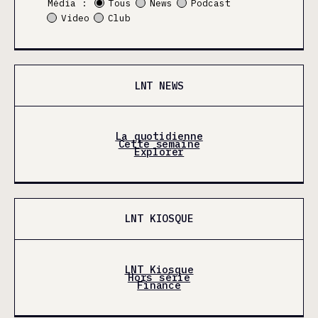
Média :
Tous
News
Podcast
Video
Club
LNT NEWS
La quotidienne
Cette semaine
Explorer
LNT KIOSQUE
LNT Kiosque
Hors série
Finance