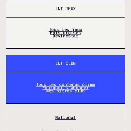
LNT JEUX
Tous les jeux
Mots croisés
DevineStar
LNT CLUB
Tous les contenus prime
Pourquoi s'abonner
Nos offres club
National