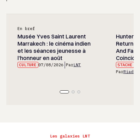
En bref
Musée Yves Saint Laurent
Hunter x 
Marrakech : le cinéma indien
Returned
et les séances jeunesse à
And Fans 
l’honneur en août
Coincide
CULTURE
07/08/2026
Par
LNT
STACHE
07
Par
Riad E
Les galaxies LNT