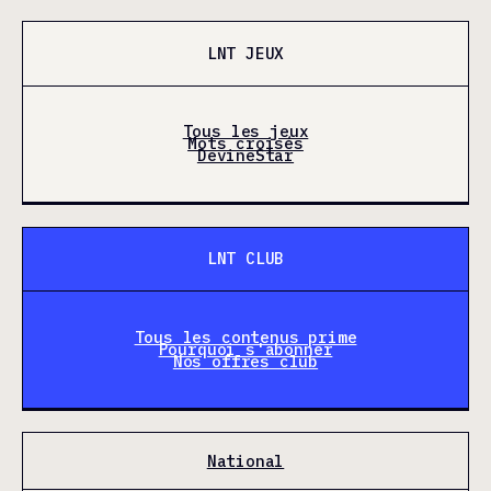
LNT JEUX
Tous les jeux
Mots croisés
DevineStar
LNT CLUB
Tous les contenus prime
Pourquoi s'abonner
Nos offres club
National