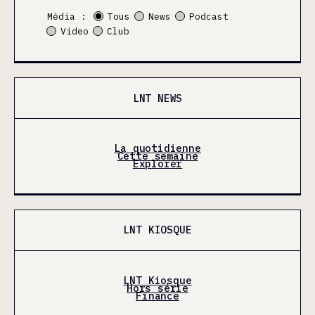
Média :
Tous
News
Podcast
Video
Club
LNT NEWS
La quotidienne
Cette semaine
Explorer
LNT KIOSQUE
LNT Kiosque
Hors série
Finance