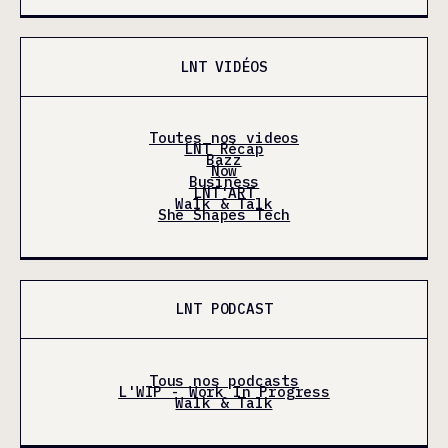
LNT VIDÉOS
Toutes nos videos
LNT Récap
Bazz
Now
Business
LNT'ART
Walk & Talk
She Shapes Tech
LNT PODCAST
Tous nos podcasts
L'WIP - Work In Progress
Walk & Talk