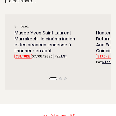
protect minors. ...
En bref
Musée Yves Saint Laurent
Hunter x 
Marrakech : le cinéma indien
Returned
et les séances jeunesse à
And Fans 
l’honneur en août
Coincide
CULTURE
07/08/2026
Par
LNT
STACHE
07
Par
Riad E
Les galaxies LNT