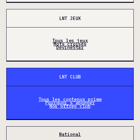
LNT JEUX
Tous les jeux
Mots croisés
DevineStar
LNT CLUB
Tous les contenus prime
Pourquoi s'abonner
Nos offres club
National