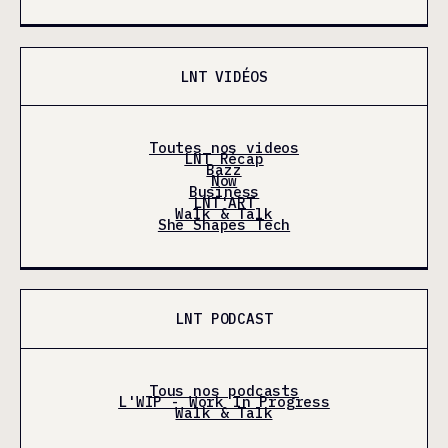
LNT VIDÉOS
Toutes nos videos
LNT Récap
Bazz
Now
Business
LNT'ART
Walk & Talk
She Shapes Tech
LNT PODCAST
Tous nos podcasts
L'WIP - Work In Progress
Walk & Talk