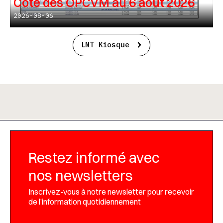
Cote des OPCVM au 6 août 2026
2026-08-06
LNT Kiosque
Restez informé avec
nos newsletters
Inscrivez-vous à notre newsletter pour recevoir
de l’information quotidiennement