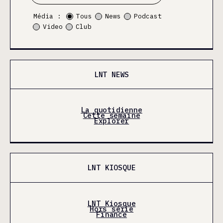
Média :
Tous
News
Podcast
Video
Club
LNT NEWS
La quotidienne
Cette semaine
Explorer
LNT KIOSQUE
LNT Kiosque
Hors série
Finance