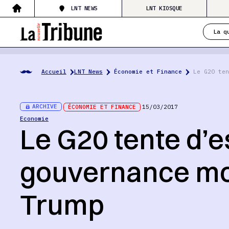
LNT NEWS
LNT KIOSQUE
La q
Accueil
LNT News
Économie et Finance
Le G20 ten
ARCHIVE
ÉCONOMIE ET FINANCE
15/03/2017
Economie
Le G20 tente d’e
gouvernance mo
Trump