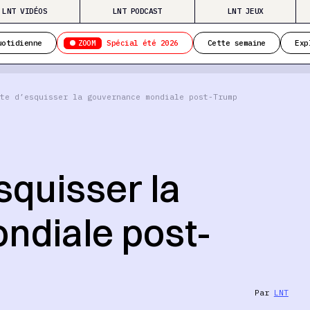
LNT VIDÉOS
LNT PODCAST
LNT JEUX
ZOOM
uotidienne
Spécial été 2026
Cette semaine
Exp
te d’esquisser la gouvernance mondiale post-Trump
squisser la
ndiale post-
Par
LNT