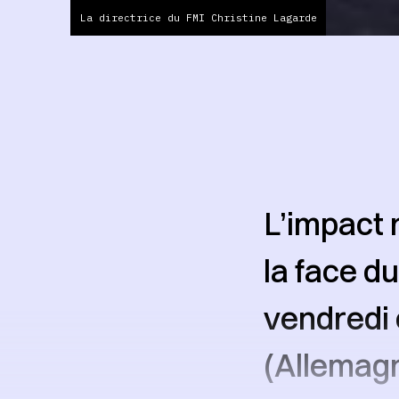
La directrice du FMI Christine Lagarde
L’impact 
la face d
vendredi
(Allemagn