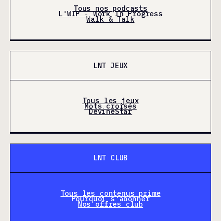
Tous nos podcasts
L'WIP - Work In Progress
Walk & Talk
LNT JEUX
Tous les jeux
Mots croisés
DevineStar
LNT CLUB
Tous les contenus prime
Pourquoi s'abonner
Nos offres club