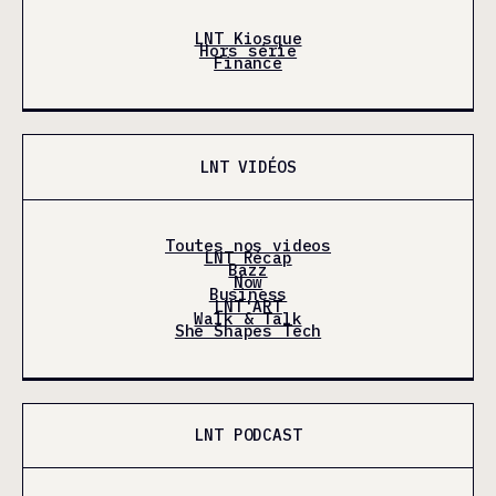
LNT Kiosque
Hors série
Finance
LNT VIDÉOS
Toutes nos videos
LNT Récap
Bazz
Now
Business
LNT'ART
Walk & Talk
She Shapes Tech
LNT PODCAST