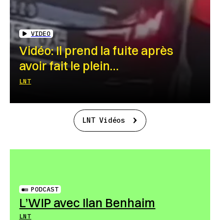
VIDEO
Vidéo: Il prend la fuite après
avoir fait le plein…
LNT
LNT Vidéos
PODCAST
L’WIP avec Ilan Benhaim
LNT