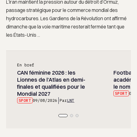
L’Iran maintient la pression autour du détroit d’Ormuz,
passage stratégique pour le commerce mondial des
hydrocarbures. Les Gardiens de la Révolution ont affirmé
dimanche que la voie maritime resterait fermée tant que
les États-Unis ...
En bref
CAN féminine 2026 : les
Football :
Lionnes de l’Atlas en demi-
académie
finales et qualifiées pour le
le nom d
Mondial 2027
SPORT
09/
SPORT
09/08/2026
Par
LNT