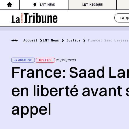
LNT NEWS
LNT KIOSQUE
La q
Accueil
LNT News
Justice
France: Saad Lamjarr
ARCHIVE
JUSTICE
21/04/2023
France: Saad La
en liberté avant
appel