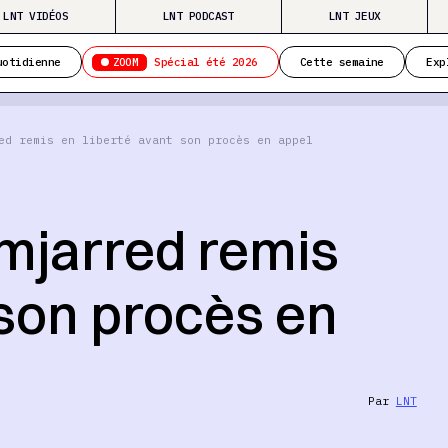
LNT VIDÉOS
LNT PODCAST
LNT JEUX
ZOOM
uotidienne
Spécial été 2026
Cette semaine
Exp
ed remis en liberté avant son procès en appel
mjarred remis
 son procès en
Par
LNT