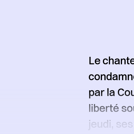
Le chant
condamné 
par la Co
liberté so
jeudi, ses