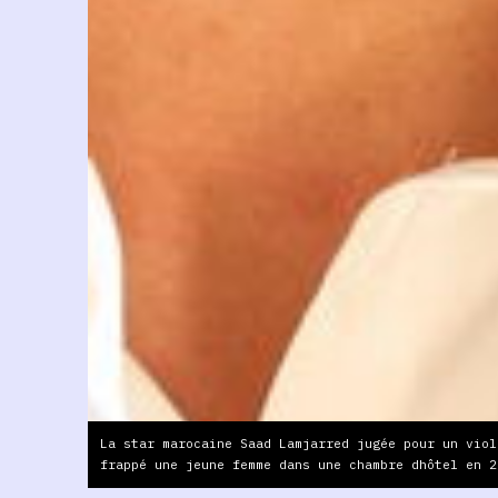
La star marocaine Saad Lamjarred jugée pour un viol
frappé une jeune femme dans une chambre dhôtel en 2