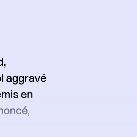
d,
ol aggravé
emis en
nnoncé,