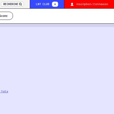
inscription / Connexion
RECHERCHE
LNT CLUB
lorer
 Yata