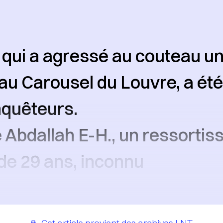
 qui a agressé au couteau un 
au Carousel du Louvre, a été 
nquêteurs.
de Abdallah E-H., un ressortis
de 29 ans, inconnu