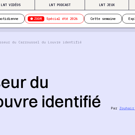
LNT VIDÉOS
LNT PODCAST
LNT JEUX
ZOOM
uotidienne
Spécial été 2026
Cette semaine
Exp
sseur du Carroussel du Louvre identifié
seur du
uvre identifié
Par
Zouhair