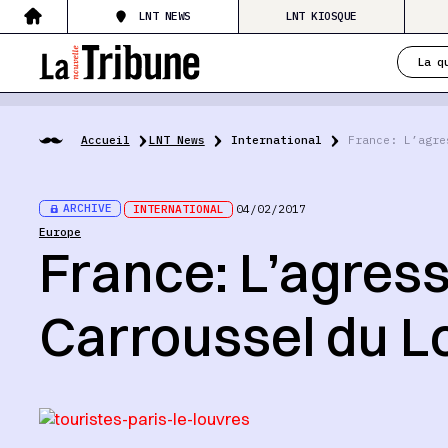
LNT NEWS
LNT KIOSQUE
La q
Accueil
LNT News
International
France: L’agre
ARCHIVE
INTERNATIONAL
04/02/2017
Europe
France: L’agres
Carroussel du Lo