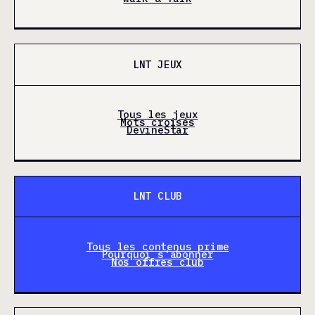
LNT JEUX
Tous les jeux
Mots croisés
DevineStar
LNT CLUB
Tous les contenus prime
Pourquoi s'abonner
Nos offres club