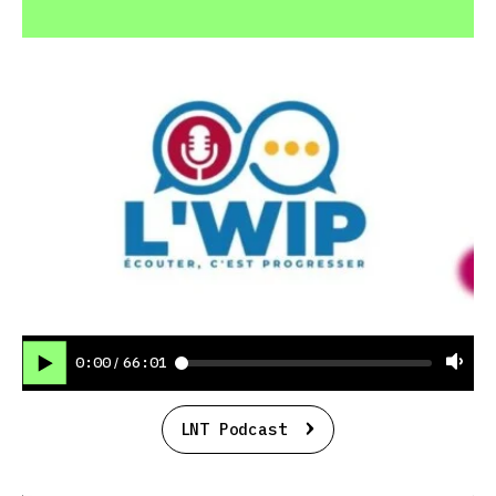
0:00
66:01
/
LNT Podcast