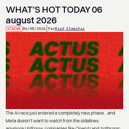
WHAT’S HOT TODAY 06
august 2026
STACHE
06/08/2026
Par
Riad Elmarhar
The AI race just entered a completely new phase... and
Meta doesn't want to watch from the sidelines
anymore.Until now, companies like OpenAI and Anthropic