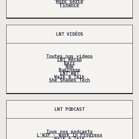
Hors série
Finance
LNT VIDÉOS
Toutes nos videos
LNT Récap
Bazz
Now
Business
LNT'ART
Walk & Talk
She Shapes Tech
LNT PODCAST
Tous nos podcasts
L'WIP - Work In Progress
Walk & Talk