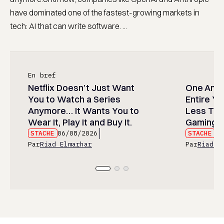
have dominated one of the fastest-growing markets in
tech: AI that can write software. ...
En bref
Netflix Doesn’t Just Want
One Anim
You to Watch a Series
Entire Y
Anymore… It Wants You to
Less Than
Wear It, Play It and Buy It.
Gaming P
STACHE
06/08/2026
STACHE
06
Par
Riad Elmarhar
Par
Riad E