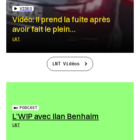
VIDEO
Vidéo: Il prend la fuite après
avoir fait le plein…
LNT
LNT Vidéos
PODCAST
L’WIP avec Ilan Benhaim
LNT