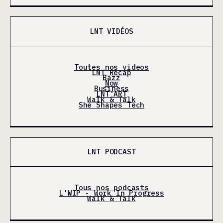
LNT VIDÉOS
Toutes nos videos
LNT Récap
Bazz
Now
Business
LNT'ART
Walk & Talk
She Shapes Tech
LNT PODCAST
Tous nos podcasts
L'WIP - Work In Progress
Walk & Talk