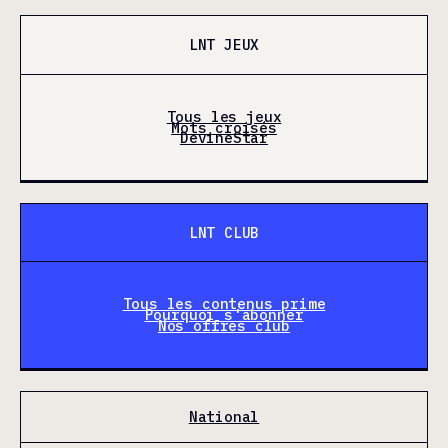
LNT JEUX
Tous les jeux
Mots croisés
DevineStar
LNT CLUB
Tous les contenus prime
Pourquoi s'abonner
Nos offres club
National