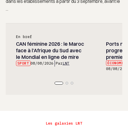
dans les établissements à partir du 3 septembre, avant le
...
En bref
CAN féminine 2026 : le Maroc
Ports mar
face à l’Afrique du Sud avec
progress
le Mondial en ligne de mire
premier 
ÉCONOMIE
SPORT
08/08/2026
Par
LNT
08/08/202
Les galaxies LNT