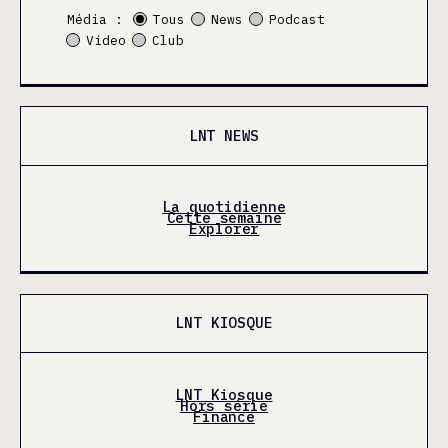
Média :
Tous
News
Podcast
Video
Club
LNT NEWS
La quotidienne
Cette semaine
Explorer
LNT KIOSQUE
LNT Kiosque
Hors série
Finance