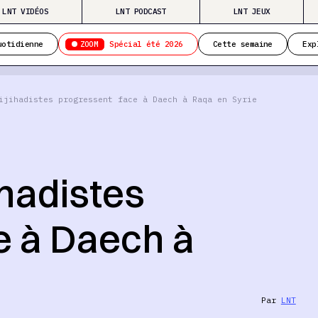
LNT VIDÉOS
LNT PODCAST
LNT JEUX
ZOOM
uotidienne
Spécial été 2026
Cette semaine
Exp
ijihadistes progressent face à Daech à Raqa en Syrie
ihadistes
e à Daech à
Par
LNT