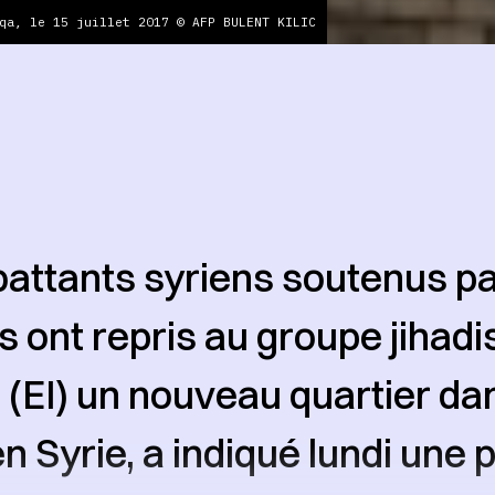
qa, le 15 juillet 2017 © AFP BULENT KILIC
ttants syriens soutenus pa
s ont repris au groupe jihadi
 (EI) un nouveau quartier dan
n Syrie, a indiqué lundi une 