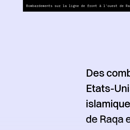
Bombardements sur la ligne de front à l'ouest de Ra
Des comba
Etats-Uni
islamique
de Raqa e