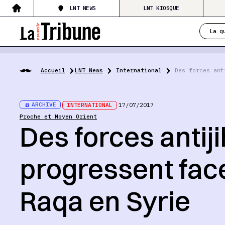
LNT NEWS
LNT KIOSQUE
La q
Accueil
LNT News
International
Des forces ant
ARCHIVE
INTERNATIONAL
17/07/2017
Proche et Moyen Orient
Des forces antij
progressent fac
Raqa en Syrie