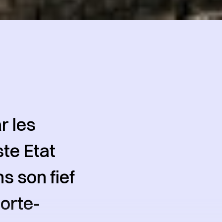
r les
ste Etat
s son fief
porte-