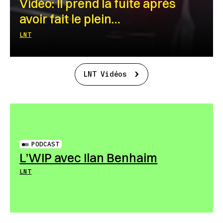
Vidéo: Il prend la fuite après
avoir fait le plein…
LNT
LNT Vidéos
PODCAST
L’WIP avec Ilan Benhaim
LNT