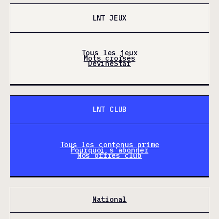
LNT JEUX
Tous les jeux
Mots croisés
DevineStar
LNT CLUB
Tous les contenus prime
Pourquoi s'abonner
Nos offres club
National