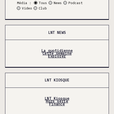
Média :
Tous
News
Podcast
Video
Club
LNT NEWS
La quotidienne
Cette semaine
Explorer
LNT KIOSQUE
LNT Kiosque
Hors série
Finance