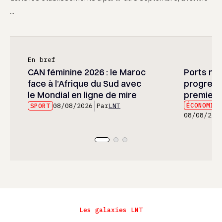
...
En bref
CAN féminine 2026 : le Maroc
Ports mar
face à l’Afrique du Sud avec
progress
le Mondial en ligne de mire
premier 
ÉCONOMIE
SPORT
08/08/2026
Par
LNT
08/08/202
Les galaxies LNT