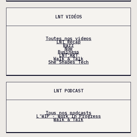
LNT VIDÉOS
Toutes nos videos
LNT Récap
Bazz
Now
Business
LNT'ART
Walk & Talk
She Shapes Tech
LNT PODCAST
Tous nos podcasts
L'WIP - Work In Progress
Walk & Talk