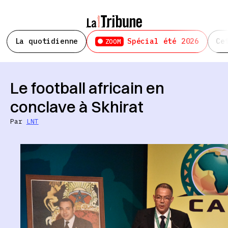
La quotidienne
Spécial été 2026
Ce
ZOOM
Le football africain en
conclave à Skhirat
Par
LNT