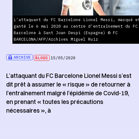
L'attaquant du FC Barcelone Lionel Messi, masqué e
ganté le 6 mai 2020 au centre d'entraînement du FC
Barcelone à Sant Joan Despi (Espagne) © FC
BARCELONA/AFP/Archives Miguel Ruiz
ARCHIVE
BLOGS
15/05/2020
L’attaquant du FC Barcelone Lionel Messi s’est
dit prêt à assumer le « risque » de retourner à
l’entraînement malgré l’épidémie de Covid-19,
en prenant « toutes les précautions
nécessaires », à