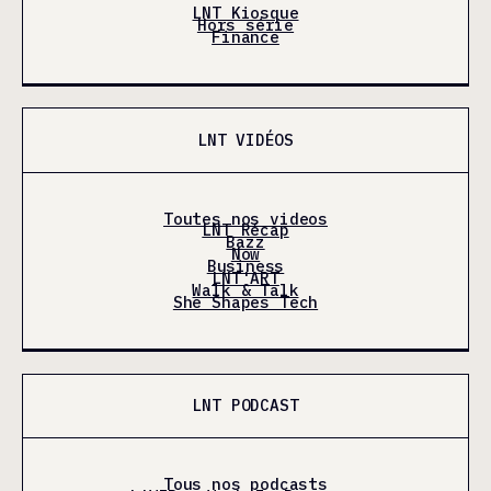
LNT Kiosque
Hors série
Finance
LNT VIDÉOS
Toutes nos videos
LNT Récap
Bazz
Now
Business
LNT'ART
Walk & Talk
She Shapes Tech
LNT PODCAST
Tous nos podcasts