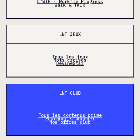
L'WIP - Work In Progress
Walk & Talk
LNT JEUX
Tous les jeux
Mots croisés
DevineStar
LNT CLUB
Tous les contenus prime
Pourquoi s'abonner
Nos offres club