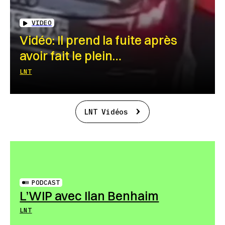
VIDEO
Vidéo: Il prend la fuite après
avoir fait le plein…
LNT
LNT Vidéos
PODCAST
L’WIP avec Ilan Benhaim
LNT