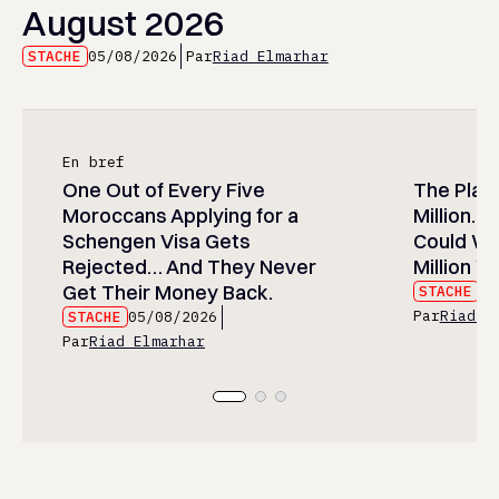
August 2026
STACHE
05/08/2026
Par
Riad Elmarhar
En bref
One Out of Every Five
The Play
Moroccans Applying for a
Million…
Schengen Visa Gets
Could Wa
Rejected… And They Never
Million Wi
Get Their Money Back.
STACHE
05
Par
Riad E
STACHE
05/08/2026
Par
Riad Elmarhar