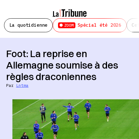
La quotidienne
Spécial été 2026
Ce
ZOOM
Foot: La reprise en
Allemagne soumise à des
règles draconiennes
Par
Lntma