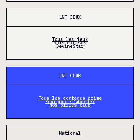
LNT JEUX
Tous les jeux
Mots croisés
DevineStar
LNT CLUB
Tous les contenus prime
Pourquoi s'abonner
Nos offres club
National