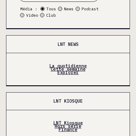
Média :
Tous
News
Podcast
Video
Club
LNT NEWS
La quotidienne
Cette semaine
Explorer
LNT KIOSQUE
LNT Kiosque
Hors série
Finance