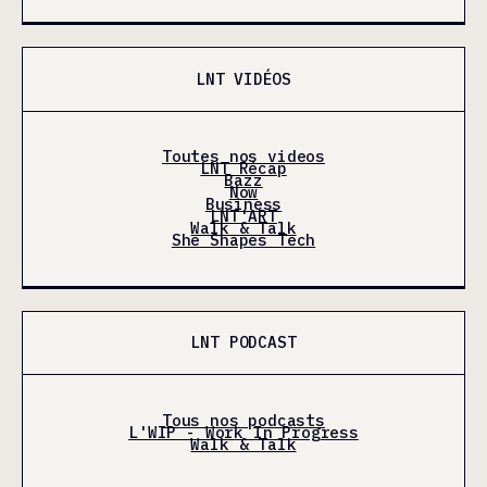
LNT VIDÉOS
Toutes nos videos
LNT Récap
Bazz
Now
Business
LNT'ART
Walk & Talk
She Shapes Tech
LNT PODCAST
Tous nos podcasts
L'WIP - Work In Progress
Walk & Talk