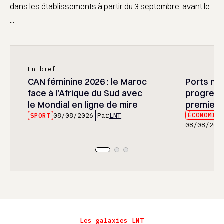
dans les établissements à partir du 3 septembre, avant le
...
En bref
CAN féminine 2026 : le Maroc
Ports mar
face à l’Afrique du Sud avec
progress
le Mondial en ligne de mire
premier 
ÉCONOMIE
SPORT
08/08/2026
Par
LNT
08/08/202
Les galaxies LNT