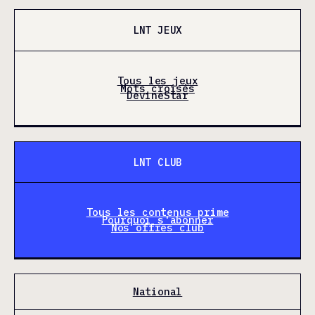
LNT JEUX
Tous les jeux
Mots croisés
DevineStar
LNT CLUB
Tous les contenus prime
Pourquoi s'abonner
Nos offres club
National