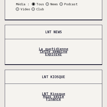
Média :
Tous
News
Podcast
Video
Club
LNT NEWS
La quotidienne
Cette semaine
Explorer
LNT KIOSQUE
LNT Kiosque
Hors série
Finance