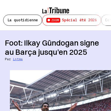
La quotidienne
Spécial été 2026
Ce
ZOOM
Foot: Ilkay Gündogan signe
au Barça jusqu’en 2025
Par
Lntma