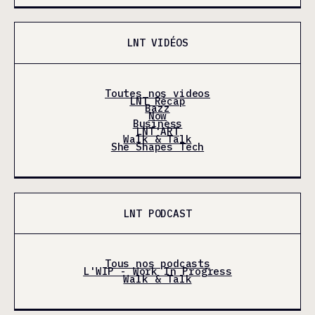
LNT VIDÉOS
Toutes nos videos
LNT Récap
Bazz
Now
Business
LNT'ART
Walk & Talk
She Shapes Tech
LNT PODCAST
Tous nos podcasts
L'WIP - Work In Progress
Walk & Talk