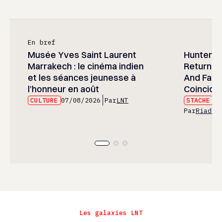
En bref
Musée Yves Saint Laurent
Hunter x 
Marrakech : le cinéma indien
Returned
et les séances jeunesse à
And Fans 
l’honneur en août
Coincide
CULTURE
07/08/2026
Par
LNT
STACHE
07
Par
Riad E
Les galaxies LNT