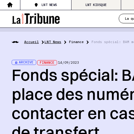
LNT NEWS
LNT KIOSQUE
La q
Accueil
LNT News
Finance
Fonds spécial: BAM m
ARCHIVE
FINANCE
14/09/2023
Fonds spécial: 
place des numér
contacter en cas 
de transfert