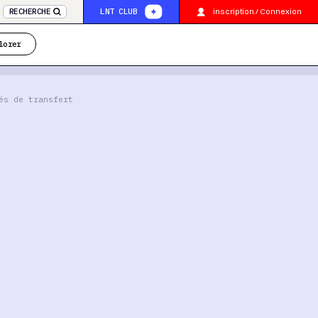
inscription / Connexion
RECHERCHE
LNT CLUB
lorer
és de transfert