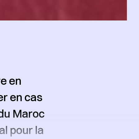
re en
er en cas
, du Maroc
al pour la