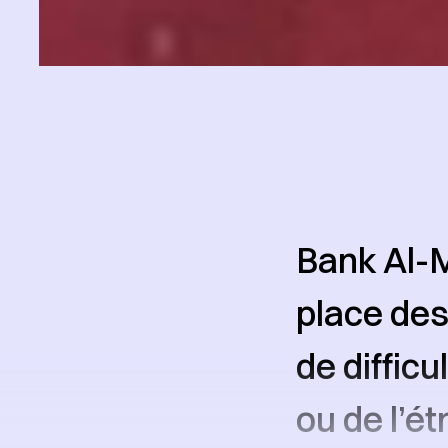
Bank Al-M
place des
de difficu
ou de l’ét