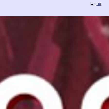
Par
LNT