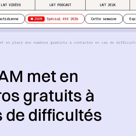
LNT VIDÉOS
LNT PODCAST
LNT JEUX
ZOOM
uotidienne
Spécial été 2026
Cette semaine
Exp
et en place des numéros gratuits à contacter en cas de difficult
BAM met en
os gratuits à
de difficultés