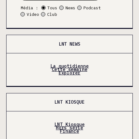
Média :
Tous
News
Podcast
Video
Club
LNT NEWS
La quotidienne
Cette semaine
Explorer
LNT KIOSQUE
LNT Kiosque
Hors série
Finance