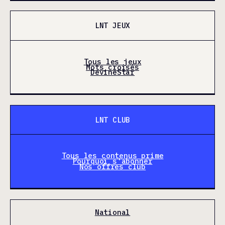
LNT JEUX
Tous les jeux
Mots croisés
DevineStar
LNT CLUB
Tous les contenus prime
Pourquoi s'abonner
Nos offres club
National