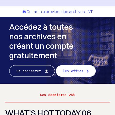
Cet article provient des archives LNT
Accédez à toutes
nos archives en
créant un compte
gratuitement
Se connecter
les offres
Ces dernieres 24h
WHAT’S HOT TODAY 06