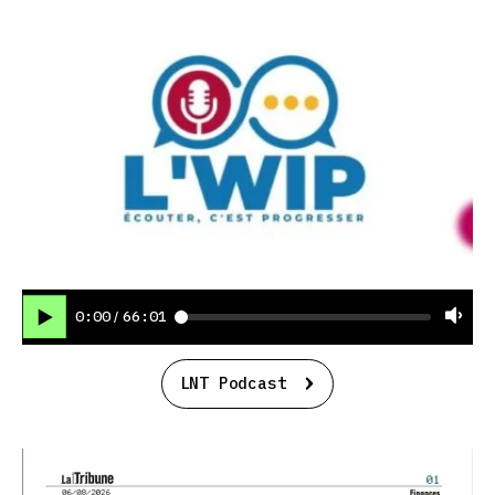
0:00
66:01
/
LNT Podcast