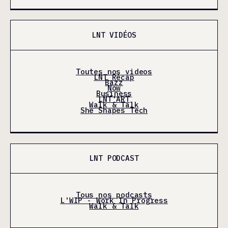
LNT VIDÉOS
Toutes nos videos
LNT Récap
Bazz
Now
Business
LNT'ART
Walk & Talk
She Shapes Tech
LNT PODCAST
Tous nos podcasts
L'WIP - Work In Progress
Walk & Talk