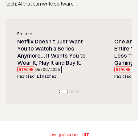
tech: AI that can write software. ...
En bref
Netflix Doesn’t Just Want
One Anim
You to Watch a Series
Entire Y
Anymore… It Wants You to
Less Than
Wear It, Play It and Buy It.
Gaming P
STACHE
06/08/2026
STACHE
06
Par
Riad Elmarhar
Par
Riad E
Les galaxies LNT