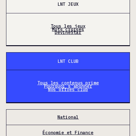
LNT JEUX
Tous les jeux
Mots croisés
DevineStar
LNT CLUB
Tous les contenus prime
Pourquoi s'abonner
Nos offres club
National
Économie et Finance