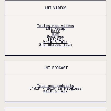
LNT VIDÉOS
Toutes nos videos
LNT Récap
Bazz
Now
Business
LNT'ART
Walk & Talk
She Shapes Tech
LNT PODCAST
Tous nos podcasts
L'WIP - Work In Progress
Walk & Talk