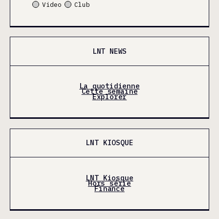
Video
Club
LNT NEWS
La quotidienne
Cette semaine
Explorer
LNT KIOSQUE
LNT Kiosque
Hors série
Finance