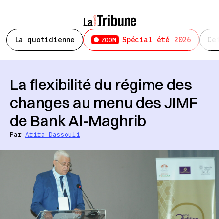
La quotidienne
Spécial été 2026
Ce
ZOOM
La flexibilité du régime des
changes au menu des JIMF
de Bank Al-Maghrib
Par
Afifa Dassouli