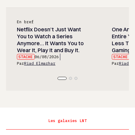
En bref
Netflix Doesn’t Just Want
One Anim
You to Watch a Series
Entire Y
Anymore… It Wants You to
Less Than
Wear It, Play It and Buy It.
Gaming P
STACHE
06/08/2026
STACHE
06
Par
Riad Elmarhar
Par
Riad E
Les galaxies LNT