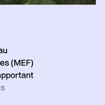
au
ces (MEF)
apportant
es