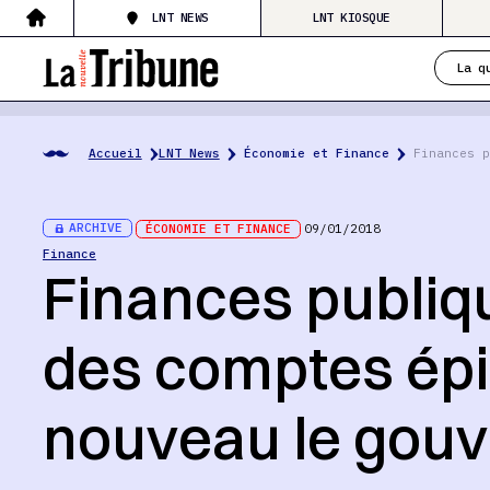
LNT NEWS
LNT KIOSQUE
La q
Accueil
LNT News
Économie et Finance
Finances p
ARCHIVE
ÉCONOMIE ET FINANCE
09/01/2018
Finance
Finances publiqu
des comptes épi
nouveau le gou