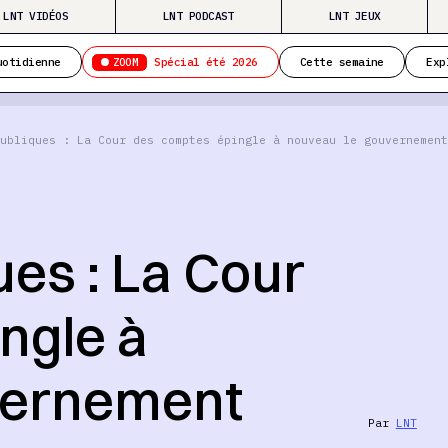
LNT VIDÉOS
LNT PODCAST
LNT JEUX
ZOOM
uotidienne
Spécial été 2026
Cette semaine
Exp
ubliques : La Cour des comptes épingle à nouveau le gouvernement
es : La Cour
ngle à
vernement
Par
LNT