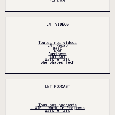
Finance
LNT VIDÉOS
Toutes nos videos
LNT Récap
Bazz
Now
Business
LNT'ART
Walk & Talk
She Shapes Tech
LNT PODCAST
Tous nos podcasts
L'WIP - Work In Progress
Walk & Talk