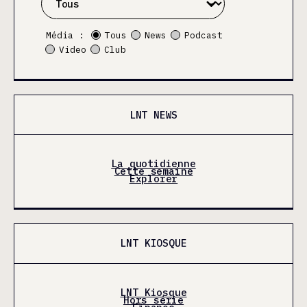
Média :
Tous
News
Podcast
Video
Club
LNT NEWS
La quotidienne
Cette semaine
Explorer
LNT KIOSQUE
LNT Kiosque
Hors série