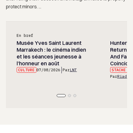
protect minors. ...
En bref
Musée Yves Saint Laurent
Hunter x 
Marrakech : le cinéma indien
Returned
et les séances jeunesse à
And Fans 
l’honneur en août
Coincide
CULTURE
07/08/2026
Par
LNT
STACHE
07
Par
Riad E