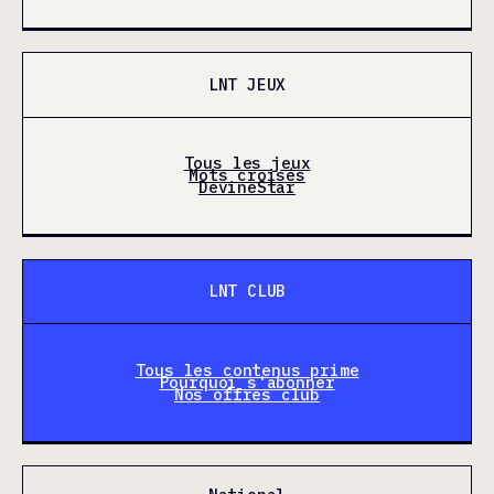
LNT JEUX
Tous les jeux
Mots croisés
DevineStar
LNT CLUB
Tous les contenus prime
Pourquoi s'abonner
Nos offres club