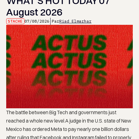
WHAT’S HOT TODAY 07
August 2026
STACHE
07/08/2026
Par
Riad Elmarhar
The battle between Big Tech and governments just
reached a whole new level.A judge in the U.S. state of New
Mexico has ordered Meta to pay nearly one billion dollars
after ruling that Facebook and Instagram failed to properly