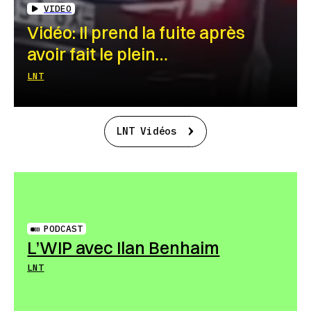
VIDEO
Vidéo: Il prend la fuite après
avoir fait le plein…
LNT
LNT Vidéos
PODCAST
L’WIP avec Ilan Benhaim
LNT