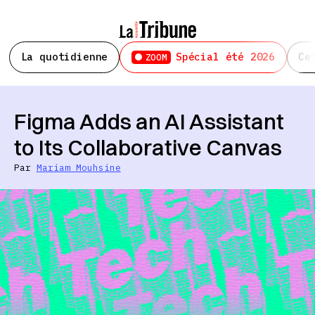
La quotidienne
Spécial été 2026
Ce
ZOOM
Figma Adds an AI Assistant
to Its Collaborative Canvas
Par
Mariam Mouhsine