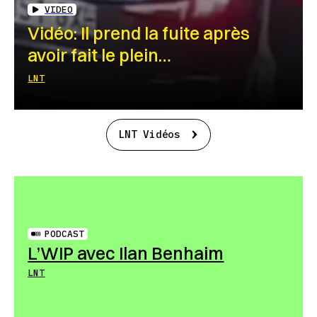
VIDEO
Vidéo: Il prend la fuite après
avoir fait le plein…
LNT
LNT Vidéos
PODCAST
L’WIP avec Ilan Benhaim
LNT