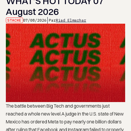
WHAT’S HOT TODAY 07
August 2026
STACHE
07/08/2026
Par
Riad Elmarhar
The battle between Big Tech and governments just
reached a whole new level.A judge in the U.S. state of New
Mexico has ordered Meta to pay nearly one billion dollars
after ruling that Facebook and Instagram failed to properly