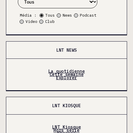
Média :
Tous
News
Podcast
Video
Club
LNT NEWS
La quotidienne
Cette semaine
Explorer
LNT KIOSQUE
LNT Kiosque
Hors série