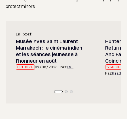
protect minors. ...
En bref
Musée Yves Saint Laurent
Hunter x 
Marrakech : le cinéma indien
Returned
et les séances jeunesse à
And Fans 
l’honneur en août
Coincide
CULTURE
07/08/2026
Par
LNT
STACHE
07
Par
Riad E