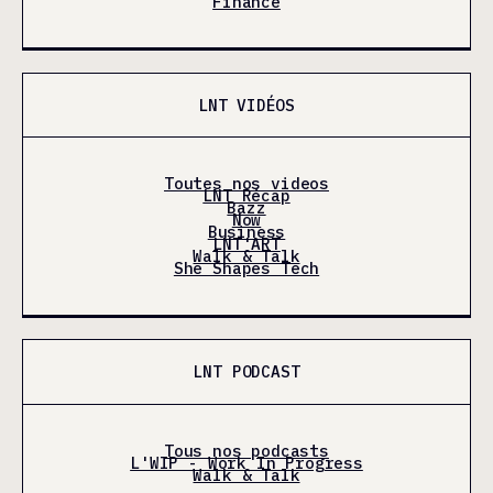
Finance
LNT VIDÉOS
Toutes nos videos
LNT Récap
Bazz
Now
Business
LNT'ART
Walk & Talk
She Shapes Tech
LNT PODCAST
Tous nos podcasts
L'WIP - Work In Progress
Walk & Talk