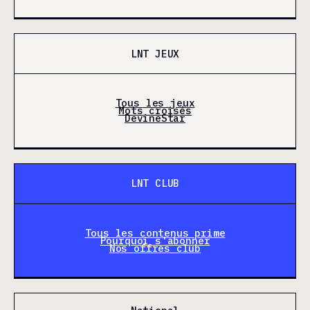
LNT JEUX
Tous les jeux
Mots croisés
DevineStar
LNT CLUB
Tous les contenus prime
Pourquoi s'abonner
Nos offres club