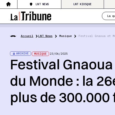
LNT NEWS
LNT KIOSQUE
La q
Accueil
LNT News
Musique
Festival Gnaoua et M
ARCHIVE
MUSIQUE
23/06/2025
Festival Gnaoua
du Monde : la 26e
plus de 300.000 