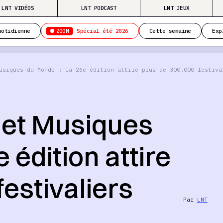
LNT VIDÉOS
LNT PODCAST
LNT JEUX
ZOOM
uotidienne
Spécial été 2026
Cette semaine
Exp
usiques du Monde : la 26e édition attire plus de 300.000 festiva
 et Musiques
 édition attire
festivaliers
Par
LNT