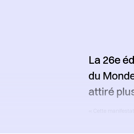
La 26e éd
du Monde,
attiré plu
« Cette manifestati