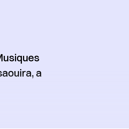
 Musiques
saouira, a