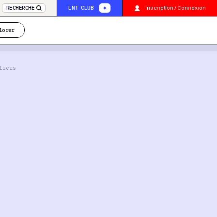
inscription / Connexion
RECHERCHE
LNT CLUB
lorer
liers