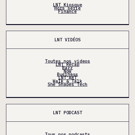
LNT Kiosque
Hors série
Finance
LNT VIDÉOS
Toutes nos videos
LNT Récap
Bazz
Now
Business
LNT'ART
Walk & Talk
She Shapes Tech
LNT PODCAST
Tous nos podcasts