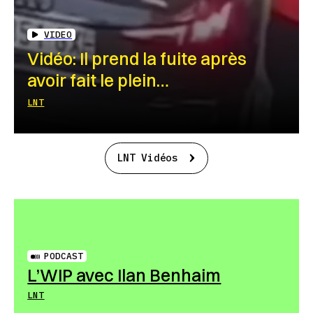
VIDEO
Vidéo: Il prend la fuite après
avoir fait le plein…
LNT
LNT Vidéos
PODCAST
L’WIP avec Ilan Benhaim
LNT