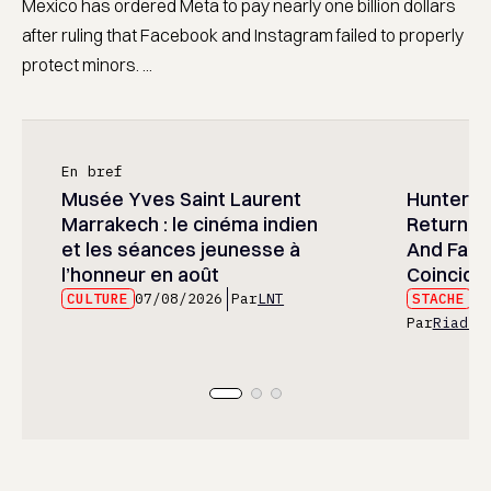
Mexico has ordered Meta to pay nearly one billion dollars
after ruling that Facebook and Instagram failed to properly
protect minors. ...
En bref
Musée Yves Saint Laurent
Hunter x 
Marrakech : le cinéma indien
Returned
et les séances jeunesse à
And Fans 
l’honneur en août
Coincide
CULTURE
07/08/2026
Par
LNT
STACHE
07
Par
Riad E