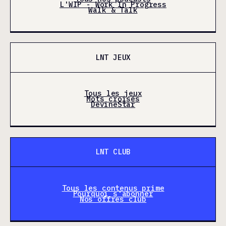
L'WIP - Work In Progress
Walk & Talk
LNT JEUX
Tous les jeux
Mots croisés
DevineStar
LNT CLUB
Tous les contenus prime
Pourquoi s'abonner
Nos offres club