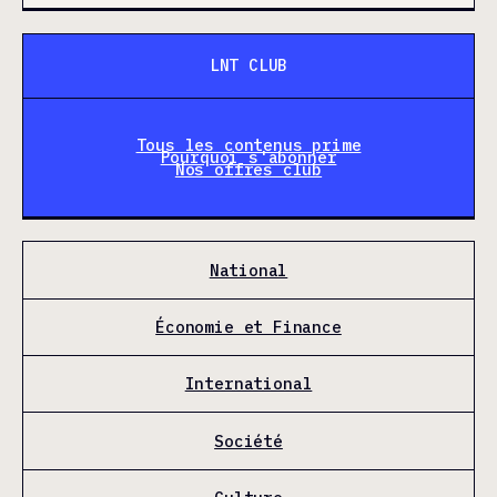
LNT CLUB
Tous les contenus prime
Pourquoi s'abonner
Nos offres club
National
Économie et Finance
International
Société