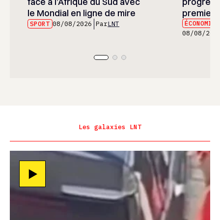
face à l’Afrique du Sud avec
progress
le Mondial en ligne de mire
premier 
ÉCONOMIE
SPORT
08/08/2026
Par
LNT
08/08/202
Les galaxies LNT