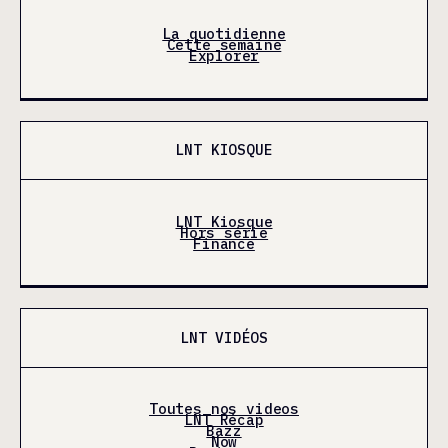
La quotidienne
Cette semaine
Explorer
LNT KIOSQUE
LNT Kiosque
Hors série
Finance
LNT VIDÉOS
Toutes nos videos
LNT Récap
Bazz
Now