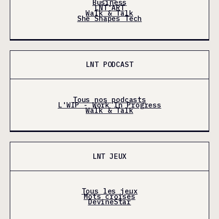
Business
LNT'ART
Walk & Talk
She Shapes Tech
LNT PODCAST
Tous nos podcasts
L'WIP - Work In Progress
Walk & Talk
LNT JEUX
Tous les jeux
Mots croisés
DevineStar