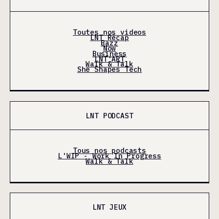
Toutes nos videos
LNT Récap
Bazz
Now
Business
LNT'ART
Walk & Talk
She Shapes Tech
LNT PODCAST
Tous nos podcasts
L'WIP - Work In Progress
Walk & Talk
LNT JEUX