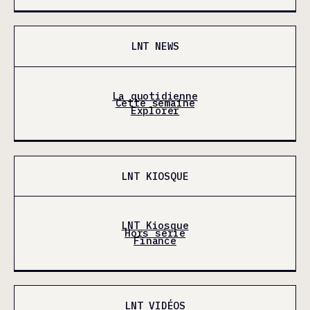
LNT NEWS
La quotidienne
Cette semaine
Explorer
LNT KIOSQUE
LNT Kiosque
Hors série
Finance
LNT VIDÉOS