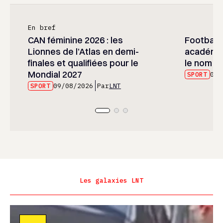
En bref
CAN féminine 2026 : les
Football :
Lionnes de l’Atlas en demi-
académie
finales et qualifiées pour le
le nom d
Mondial 2027
SPORT
09/
SPORT
09/08/2026
Par
LNT
Les galaxies LNT