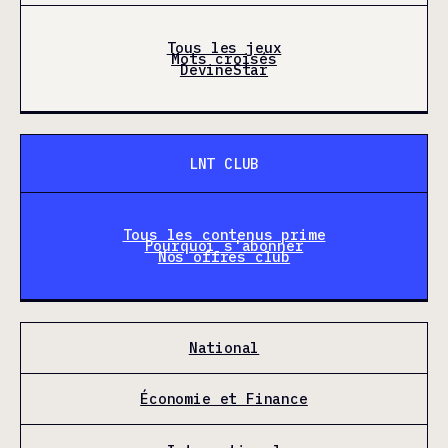
Tous les jeux
Mots croisés
DevineStar
LNT CLUB
Tous les contenus prime
Pourquoi s'abonner
Nos offres club
National
Économie et Finance