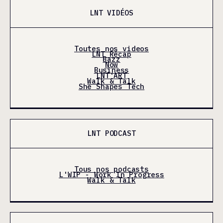
LNT VIDÉOS
Toutes nos videos
LNT Récap
Bazz
Now
Business
LNT'ART
Walk & Talk
She Shapes Tech
LNT PODCAST
Tous nos podcasts
L'WIP - Work In Progress
Walk & Talk