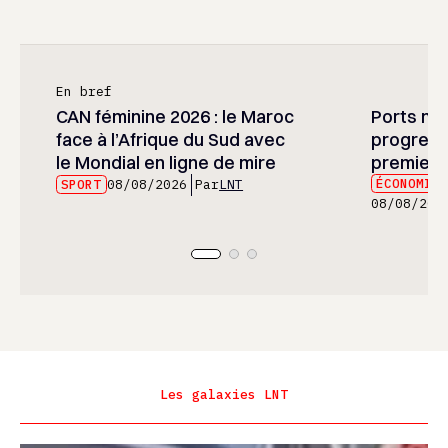
En bref
CAN féminine 2026 : le Maroc
Ports mar
face à l’Afrique du Sud avec
progress
le Mondial en ligne de mire
premier 
ÉCONOMIE
SPORT
08/08/2026
Par
LNT
08/08/202
Les galaxies LNT