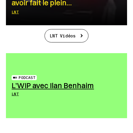
avoir fait le plein…
LNT
LNT Vidéos
PODCAST
L’WIP avec Ilan Benhaim
LNT