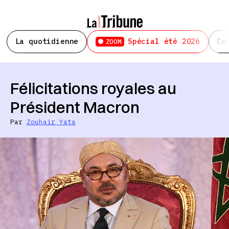
La quotidienne
Spécial été 2026
Ce
ZOOM
Félicitations royales au
Président Macron
Par
Zouhair Yata