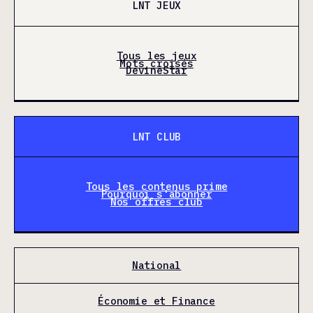
LNT JEUX
Tous les jeux
Mots croisés
DevineStar
LNT CLUB
Tous les contenus prime
Pourquoi s'abonner
Nos offres club
National
Économie et Finance