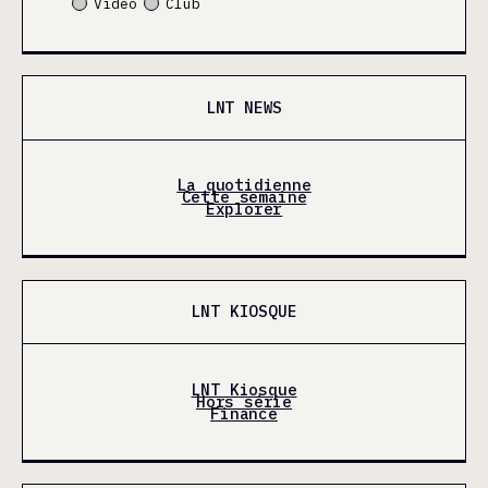
Video
Club
LNT NEWS
La quotidienne
Cette semaine
Explorer
LNT KIOSQUE
LNT Kiosque
Hors série
Finance