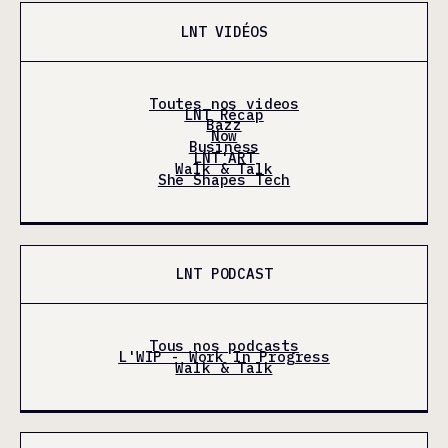
LNT VIDÉOS
Toutes nos videos
LNT Récap
Bazz
Now
Business
LNT'ART
Walk & Talk
She Shapes Tech
LNT PODCAST
Tous nos podcasts
L'WIP - Work In Progress
Walk & Talk