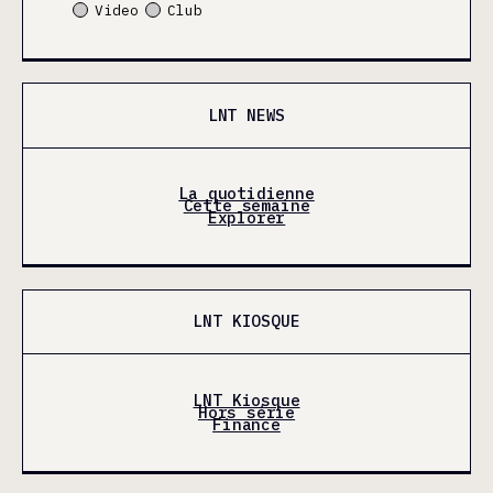
Video
Club
LNT NEWS
La quotidienne
Cette semaine
Explorer
LNT KIOSQUE
LNT Kiosque
Hors série
Finance