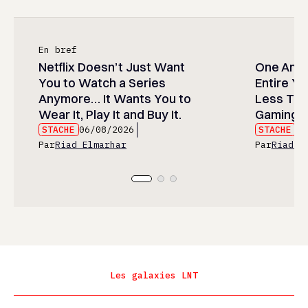
En bref
Netflix Doesn’t Just Want
One Anim
You to Watch a Series
Entire Y
Anymore… It Wants You to
Less Than
Wear It, Play It and Buy It.
Gaming P
STACHE
06/08/2026
STACHE
06
Par
Riad Elmarhar
Par
Riad E
Les galaxies LNT