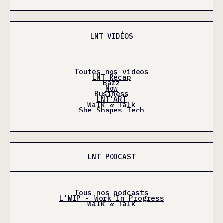
LNT VIDÉOS
Toutes nos videos
LNT Récap
Bazz
Now
Business
LNT'ART
Walk & Talk
She Shapes Tech
LNT PODCAST
Tous nos podcasts
L'WIP - Work In Progress
Walk & Talk