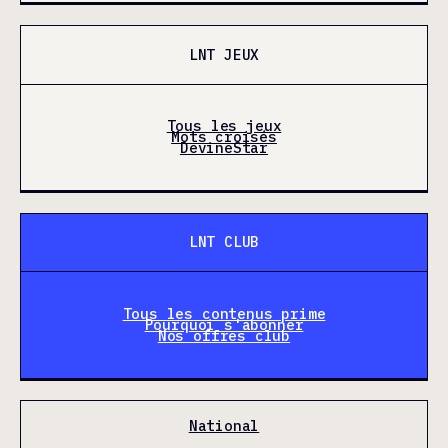
LNT JEUX
Tous les jeux
Mots croisés
DevineStar
LNT CLUB
Tous les contenus prime
Pourquoi s'abonner
Nos offres club
National