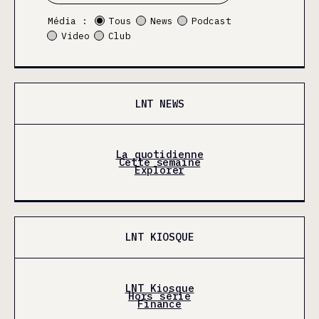
Média :
Tous
News
Podcast
Video
Club
LNT NEWS
La quotidienne
Cette semaine
Explorer
LNT KIOSQUE
LNT Kiosque
Hors série
Finance