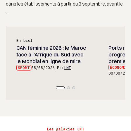
dans les établissements à partir du 3 septembre, avant le
...
En bref
CAN féminine 2026 : le Maroc
Ports mar
face à l’Afrique du Sud avec
progress
le Mondial en ligne de mire
premier 
ÉCONOMIE
SPORT
08/08/2026
Par
LNT
08/08/202
Les galaxies LNT