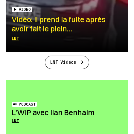
VIDEO
Vidéo: Il prend la fuite après
avoir fait le plein…
LNT
LNT Vidéos
PODCAST
L’WIP avec Ilan Benhaim
LNT