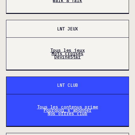
Walk & Talk
LNT JEUX
Tous les jeux
Mots croisés
DevineStar
LNT CLUB
Tous les contenus prime
Pourquoi s'abonner
Nos offres club