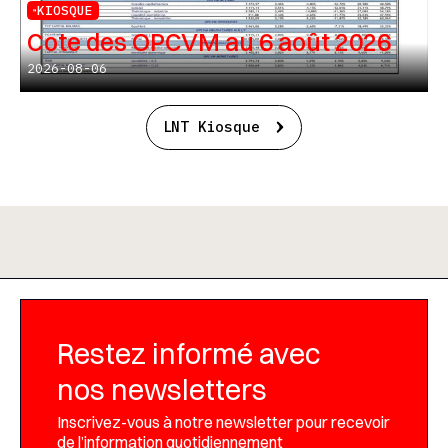
KIOSQUE
Cote des OPCVM au 6 août 2026
2026-08-06
LNT Kiosque
Restez informé avec
nos newsletters
Inscrivez-vous à notre newsletter pour recevoir
de l’information quotidiennement