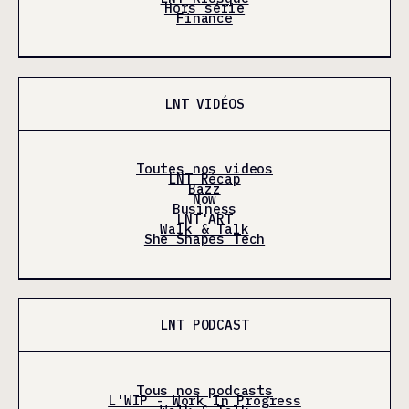
Hors série
Finance
LNT VIDÉOS
Toutes nos videos
LNT Récap
Bazz
Now
Business
LNT'ART
Walk & Talk
She Shapes Tech
LNT PODCAST
Tous nos podcasts
L'WIP - Work In Progress