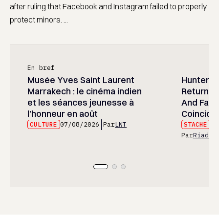
after ruling that Facebook and Instagram failed to properly
protect minors. ...
En bref
Musée Yves Saint Laurent
Hunter x 
Marrakech : le cinéma indien
Returned
et les séances jeunesse à
And Fans 
l’honneur en août
Coincide
CULTURE
07/08/2026
Par
LNT
STACHE
07
Par
Riad E