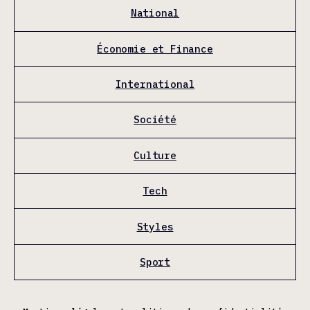
National
Économie et Finance
International
Société
Culture
Tech
Styles
Sport