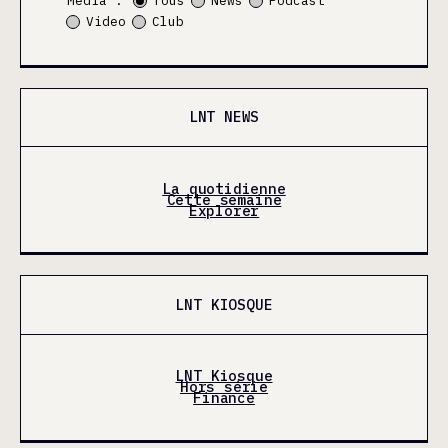
Média :
Tous
News
Podcast
Video
Club
LNT NEWS
La quotidienne
Cette semaine
Explorer
LNT KIOSQUE
LNT Kiosque
Hors série
Finance