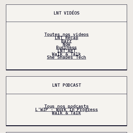
LNT VIDÉOS
Toutes nos videos
LNT Récap
Bazz
Now
Business
LNT'ART
Walk & Talk
She Shapes Tech
LNT PODCAST
Tous nos podcasts
L'WIP - Work In Progress
Walk & Talk