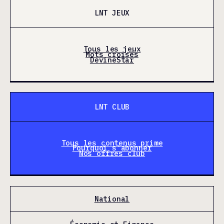
LNT JEUX
Tous les jeux
Mots croisés
DevineStar
LNT CLUB
Tous les contenus prime
Pourquoi s'abonner
Nos offres club
National