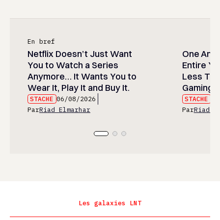
En bref
Netflix Doesn’t Just Want
One Anim
You to Watch a Series
Entire Y
Anymore… It Wants You to
Less Than
Wear It, Play It and Buy It.
Gaming P
STACHE
06/08/2026
STACHE
06
Par
Riad Elmarhar
Par
Riad E
Les galaxies LNT