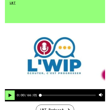
LNT
0:00
66:01
/
LNT Podcast