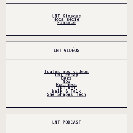
LNT Kiosque
Hors série
Finance
LNT VIDÉOS
Toutes nos videos
LNT Récap
Bazz
Now
Business
LNT'ART
Walk & Talk
She Shapes Tech
LNT PODCAST