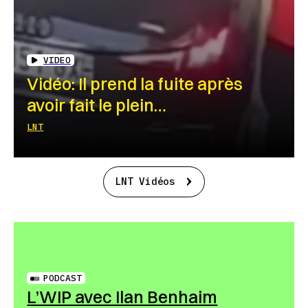
VIDEO
Vidéo: Il prend la fuite après
avoir fait le plein…
LNT
LNT Vidéos
PODCAST
L’WIP avec Ilan Benhaim