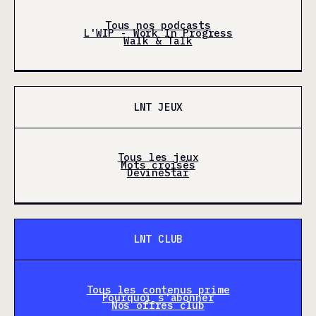
Tous nos podcasts
L'WIP - Work In Progress
Walk & Talk
LNT JEUX
Tous les jeux
Mots croisés
DevineStar
LNT CLUB
Tous les contenus prime
Pourquoi s'abonner
Nos offres club