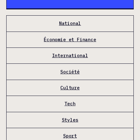
National
Économie et Finance
International
Société
Culture
Tech
Styles
Sport