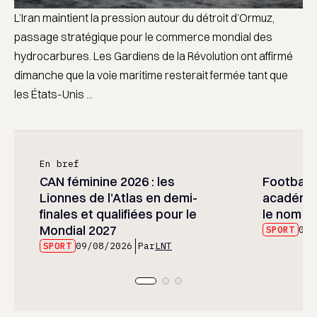
L’Iran maintient la pression autour du détroit d’Ormuz,
passage stratégique pour le commerce mondial des
hydrocarbures. Les Gardiens de la Révolution ont affirmé
dimanche que la voie maritime resterait fermée tant que
les États-Unis ...
En bref
CAN féminine 2026 : les
Football :
Lionnes de l’Atlas en demi-
académie
finales et qualifiées pour le
le nom d
Mondial 2027
SPORT
09/
SPORT
09/08/2026
Par
LNT