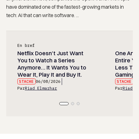
have dominated one of the fastest-growing markets in
tech: AI that can write software. ...
En bref
Netflix Doesn’t Just Want
One Anim
You to Watch a Series
Entire Y
Anymore… It Wants You to
Less Than
Wear It, Play It and Buy It.
Gaming P
STACHE
06/08/2026
STACHE
06
Par
Riad Elmarhar
Par
Riad E