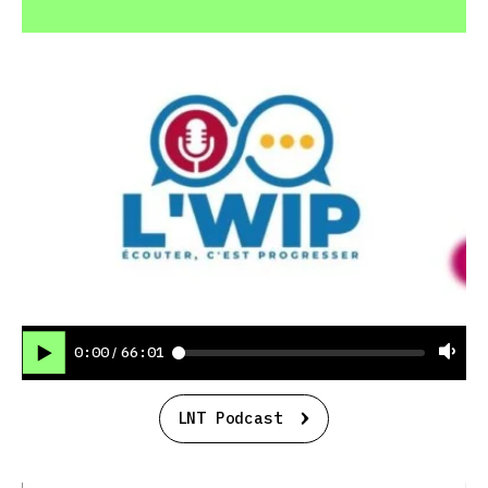
0:00
66:01
/
LNT Podcast