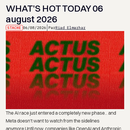
WHAT’S HOT TODAY 06
august 2026
STACHE
06/08/2026
Par
Riad Elmarhar
The AI race just entered a completely new phase... and
Meta doesn't want to watch from the sidelines
anymore.Until now, companies like OpenAI and Anthropic