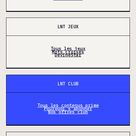
LNT JEUX
Tous les jeux
Mots croisés
DevineStar
LNT CLUB
Tous les contenus prime
Pourquoi s'abonner
Nos offres club