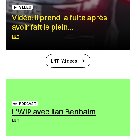
VIDEO
Vidéo: Il prend la fuite après
avoir fait le plein…
LNT
LNT Vidéos
PODCAST
L’WIP avec Ilan Benhaim
LNT