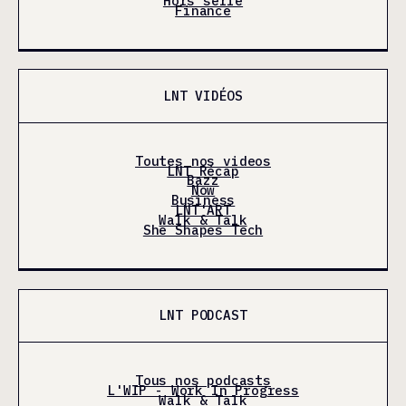
Hors série
Finance
LNT VIDÉOS
Toutes nos videos
LNT Récap
Bazz
Now
Business
LNT'ART
Walk & Talk
She Shapes Tech
LNT PODCAST
Tous nos podcasts
L'WIP - Work In Progress
Walk & Talk