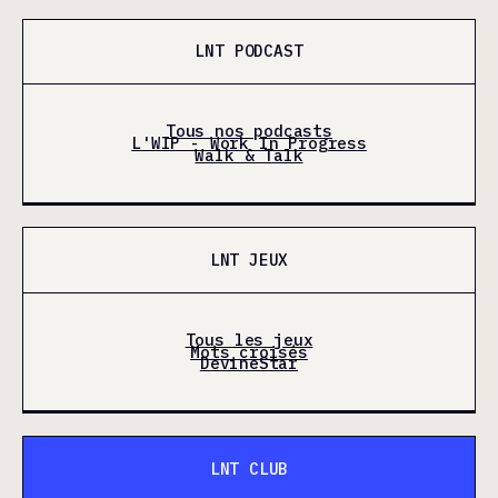
LNT PODCAST
Tous nos podcasts
L'WIP - Work In Progress
Walk & Talk
LNT JEUX
Tous les jeux
Mots croisés
DevineStar
LNT CLUB