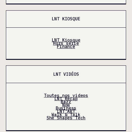
LNT KIOSQUE
LNT Kiosque
Hors série
Finance
LNT VIDÉOS
Toutes nos videos
LNT Récap
Bazz
Now
Business
LNT'ART
Walk & Talk
She Shapes Tech