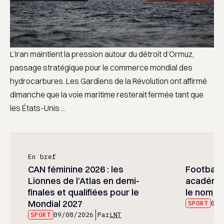
L’Iran maintient la pression autour du détroit d’Ormuz,
passage stratégique pour le commerce mondial des
hydrocarbures. Les Gardiens de la Révolution ont affirmé
dimanche que la voie maritime resterait fermée tant que
les États-Unis ...
En bref
CAN féminine 2026 : les
Football :
Lionnes de l’Atlas en demi-
académie
finales et qualifiées pour le
le nom d
Mondial 2027
SPORT
09/
SPORT
09/08/2026
Par
LNT