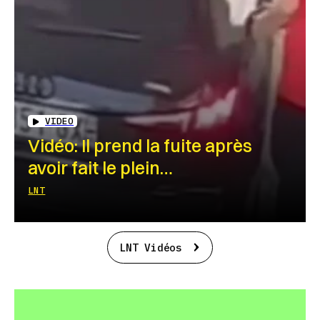
VIDEO
Vidéo: Il prend la fuite après
avoir fait le plein…
LNT
LNT Vidéos