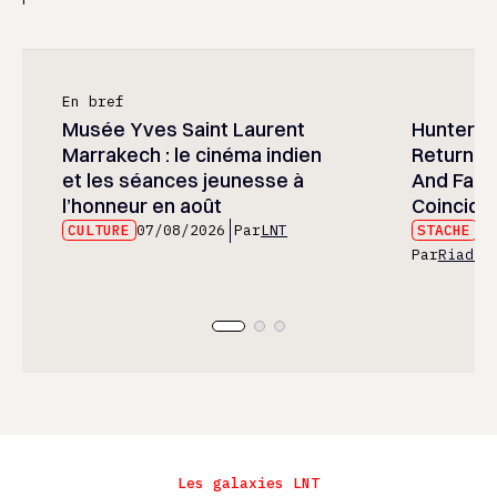
En bref
Musée Yves Saint Laurent
Hunter x 
Marrakech : le cinéma indien
Returned
et les séances jeunesse à
And Fans 
l’honneur en août
Coincide
CULTURE
07/08/2026
Par
LNT
STACHE
07
Par
Riad E
Les galaxies LNT