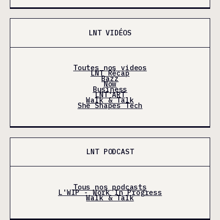
LNT VIDÉOS
Toutes nos videos
LNT Récap
Bazz
Now
Business
LNT'ART
Walk & Talk
She Shapes Tech
LNT PODCAST
Tous nos podcasts
L'WIP - Work In Progress
Walk & Talk