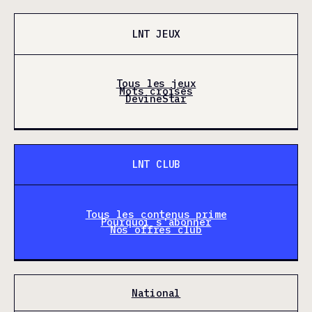
LNT JEUX
Tous les jeux
Mots croisés
DevineStar
LNT CLUB
Tous les contenus prime
Pourquoi s'abonner
Nos offres club
National