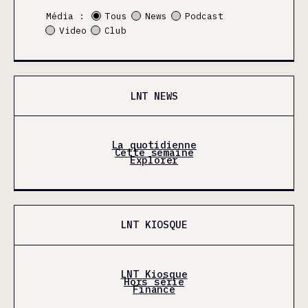
Média :
Tous
News
Podcast
Video
Club
LNT NEWS
La quotidienne
Cette semaine
Explorer
LNT KIOSQUE
LNT Kiosque
Hors série
Finance