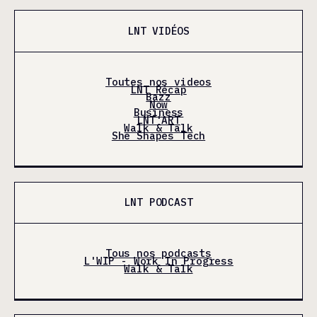
LNT VIDÉOS
Toutes nos videos
LNT Récap
Bazz
Now
Business
LNT'ART
Walk & Talk
She Shapes Tech
LNT PODCAST
Tous nos podcasts
L'WIP - Work In Progress
Walk & Talk