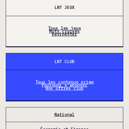
LNT JEUX
Tous les jeux
Mots croisés
DevineStar
LNT CLUB
Tous les contenus prime
Pourquoi s'abonner
Nos offres club
National