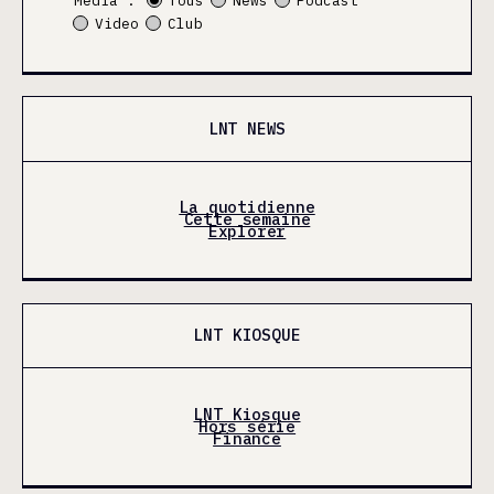
Média :
Tous
News
Podcast
Video
Club
LNT NEWS
La quotidienne
Cette semaine
Explorer
LNT KIOSQUE
LNT Kiosque
Hors série
Finance