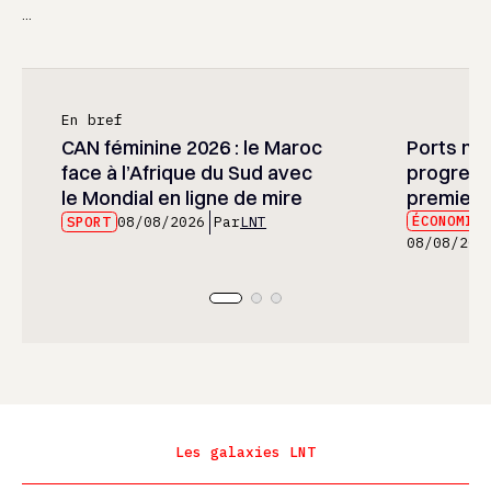
...
En bref
CAN féminine 2026 : le Maroc
Ports mar
face à l’Afrique du Sud avec
progress
le Mondial en ligne de mire
premier 
ÉCONOMIE
SPORT
08/08/2026
Par
LNT
08/08/202
Les galaxies LNT