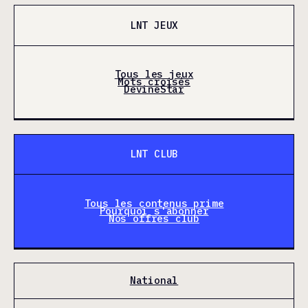
LNT JEUX
Tous les jeux
Mots croisés
DevineStar
LNT CLUB
Tous les contenus prime
Pourquoi s'abonner
Nos offres club
National