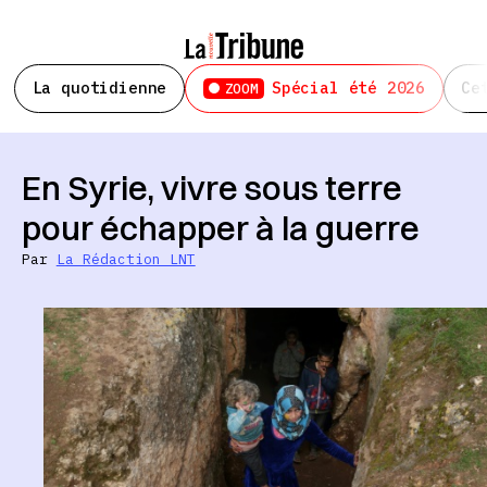
La quotidienne
Spécial été 2026
Ce
ZOOM
En Syrie, vivre sous terre
pour échapper à la guerre
Par
La Rédaction LNT