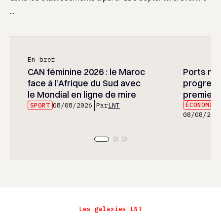
...
En bref
CAN féminine 2026 : le Maroc
Ports mar
face à l’Afrique du Sud avec
progress
le Mondial en ligne de mire
premier 
ÉCONOMIE
SPORT
08/08/2026
Par
LNT
08/08/202
Les galaxies LNT