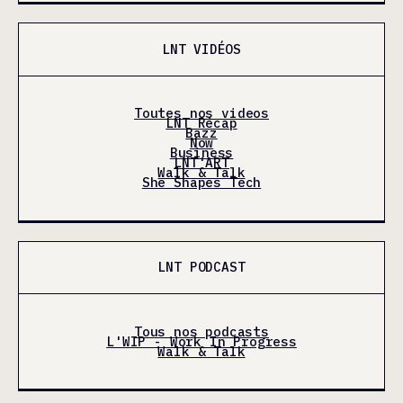
LNT VIDÉOS
Toutes nos videos
LNT Récap
Bazz
Now
Business
LNT'ART
Walk & Talk
She Shapes Tech
LNT PODCAST
Tous nos podcasts
L'WIP - Work In Progress
Walk & Talk