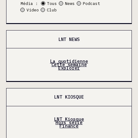
Média :
Tous
News
Podcast
Video
Club
LNT NEWS
La quotidienne
Cette semaine
Explorer
LNT KIOSQUE
LNT Kiosque
Hors série
Finance