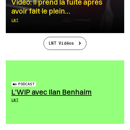
Vidéo: Il prend la fuite après
avoir fait le plein…
LNT
LNT Vidéos
PODCAST
L’WIP avec Ilan Benhaim
LNT