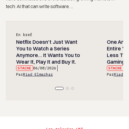
tech: AI that can write software. ...
En bref
Netflix Doesn’t Just Want
One Anim
You to Watch a Series
Entire Y
Anymore… It Wants You to
Less Than
Wear It, Play It and Buy It.
Gaming P
STACHE
06/08/2026
STACHE
06
Par
Riad Elmarhar
Par
Riad E