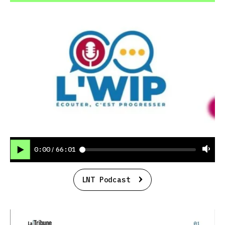
0:00
66:01
/
LNT Podcast