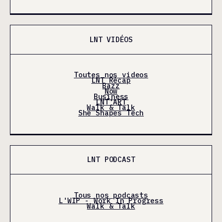
LNT VIDÉOS
Toutes nos videos
LNT Récap
Bazz
Now
Business
LNT'ART
Walk & Talk
She Shapes Tech
LNT PODCAST
Tous nos podcasts
L'WIP - Work In Progress
Walk & Talk