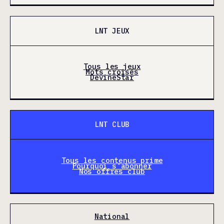
LNT JEUX
Tous les jeux
Mots croisés
DevineStar
LNT CLUB
Tous les contenus prime
Pourquoi s'abonner
Nos offres club
National