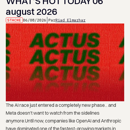
WHAT’S HOT TODAY 06
august 2026
STACHE
06/08/2026
Par
Riad Elmarhar
The AI race just entered a completely new phase... and
Meta doesn't want to watch from the sidelines
anymore.Until now, companies like OpenAI and Anthropic
have dominated one of the fastest-growing markets in