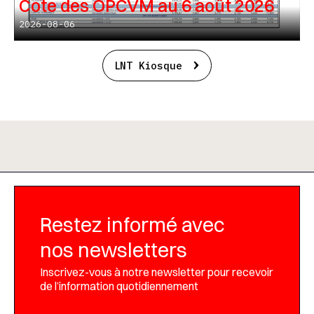
Cote des OPCVM au 6 août 2026
2026-08-06
LNT Kiosque
Restez informé avec
nos newsletters
Inscrivez-vous à notre newsletter pour recevoir
de l’information quotidiennement