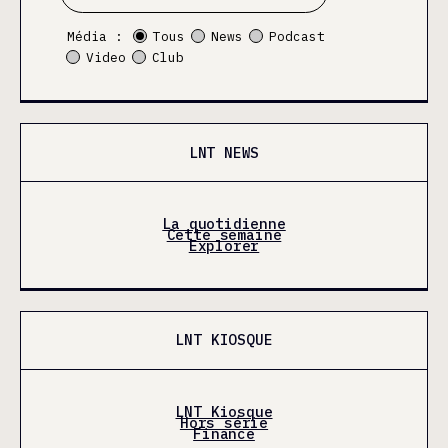
Média :
Tous
News
Podcast
Video
Club
LNT NEWS
La quotidienne
Cette semaine
Explorer
LNT KIOSQUE
LNT Kiosque
Hors série
Finance