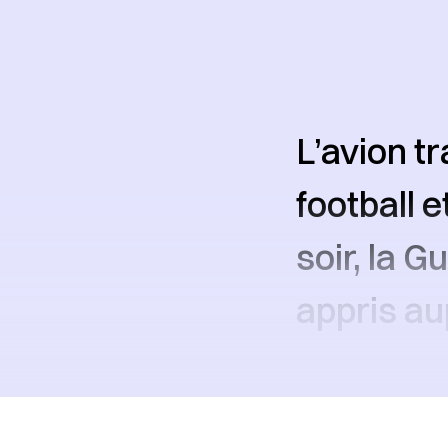
L’avion t
football e
soir, la 
appris a