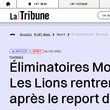
LNT NEWS
LNT KIOSQUE
La q
Accueil
LNT News
Sport
Éliminatoires Mondial 
ARCHIVE
SPORT
06/09/2021
Football
Éliminatoires Mo
Les Lions rentr
après le report 