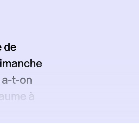
e de
, dimanche
 a-t-on
yaume à