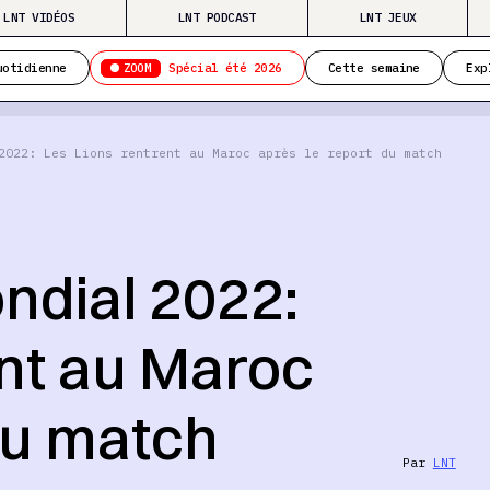
LNT VIDÉOS
LNT PODCAST
LNT JEUX
ZOOM
uotidienne
Spécial été 2026
Cette semaine
Exp
2022: Les Lions rentrent au Maroc après le report du match
ndial 2022:
ent au Maroc
du match
Par
LNT