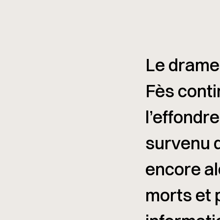
Le drame 
Fès
contin
l’effondr
survenu d
encore al
morts et 