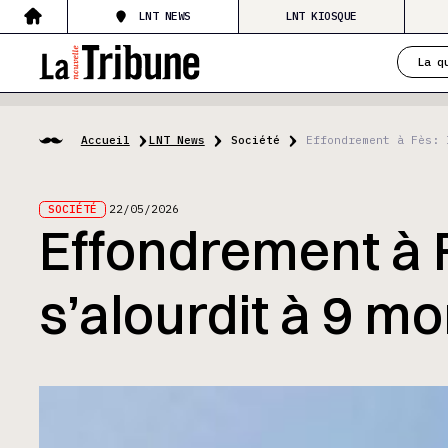
LNT NEWS
LNT KIOSQUE
La q
Accueil
LNT News
Société
Effondrement à Fès: 
SOCIÉTÉ
22/05/2026
Effondrement à F
s’alourdit à 9 mo