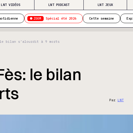
LNT VIDÉOS
LNT PODCAST
LNT JEUX
ZOOM
uotidienne
Spécial été 2026
Cette semaine
Exp
le bilan s’alourdit à 9 morts
ès: le bilan
rts
Par
LNT