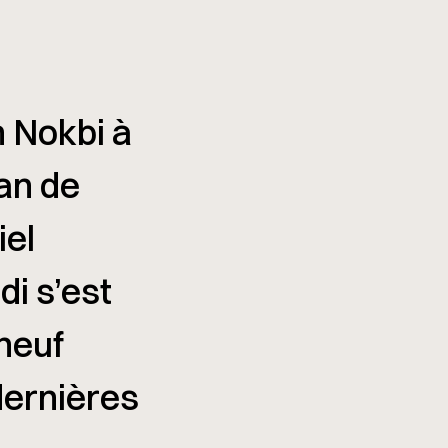
n Nokbi à
lan de
iel
di s’est
neuf
dernières