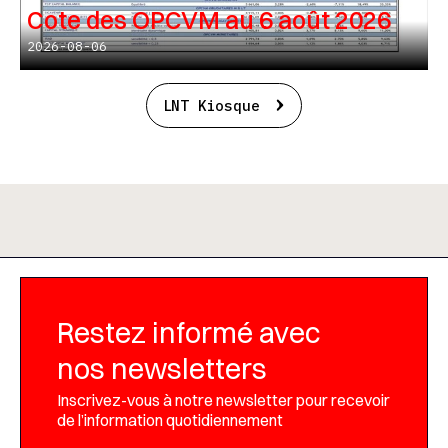
Cote des OPCVM au 6 août 2026
2026-08-06
LNT Kiosque
Restez informé avec
nos newsletters
Inscrivez-vous à notre newsletter pour recevoir
de l’information quotidiennement