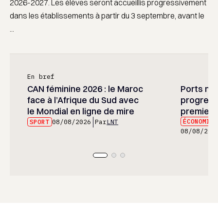
2026-2027. Les élèves seront accueillis progressivement
dans les établissements à partir du 3 septembre, avant le
...
En bref
CAN féminine 2026 : le Maroc
Ports mar
face à l’Afrique du Sud avec
progress
le Mondial en ligne de mire
premier 
ÉCONOMIE
SPORT
08/08/2026
Par
LNT
08/08/202