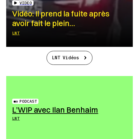
VIDEO
Vidéo: Il prend la fuite après
avoir fait le plein…
LNT
LNT Vidéos
PODCAST
L’WIP avec Ilan Benhaim
LNT