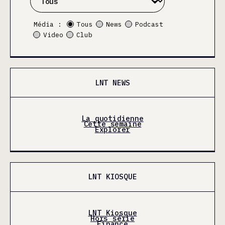
Média :
Tous
News
Podcast
Video
Club
LNT NEWS
La quotidienne
Cette semaine
Explorer
LNT KIOSQUE
LNT Kiosque
Hors série
Finance