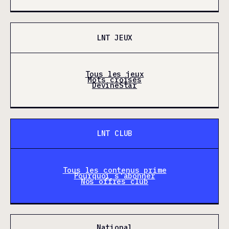
LNT JEUX
Tous les jeux
Mots croisés
DevineStar
LNT CLUB
Tous les contenus prime
Pourquoi s'abonner
Nos offres club
National