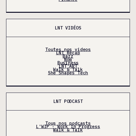
LNT VIDÉOS
Toutes nos videos
LNT Récap
Bazz
Now
Business
LNT'ART
Walk & Talk
She Shapes Tech
LNT PODCAST
Tous nos podcasts
L'WIP - Work In Progress
Walk & Talk