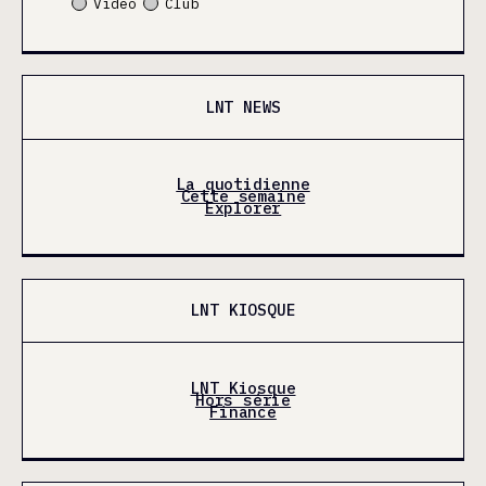
Video
Club
LNT NEWS
La quotidienne
Cette semaine
Explorer
LNT KIOSQUE
LNT Kiosque
Hors série
Finance