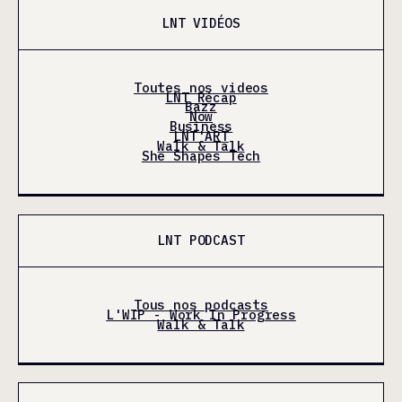
LNT VIDÉOS
Toutes nos videos
LNT Récap
Bazz
Now
Business
LNT'ART
Walk & Talk
She Shapes Tech
LNT PODCAST
Tous nos podcasts
L'WIP - Work In Progress
Walk & Talk