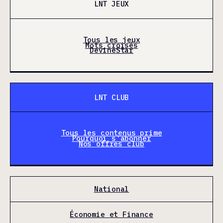
LNT JEUX
Tous les jeux
Mots croisés
DevineStar
LNT CLUB
Tous les contenus prime
Pourquoi s'abonner
Nos offres club
National
Économie et Finance