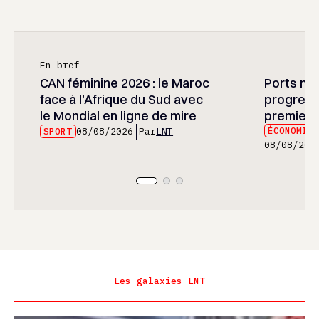
En bref
CAN féminine 2026 : le Maroc
Ports mar
face à l’Afrique du Sud avec
progress
le Mondial en ligne de mire
premier 
ÉCONOMIE
SPORT
08/08/2026
Par
LNT
08/08/202
Les galaxies LNT