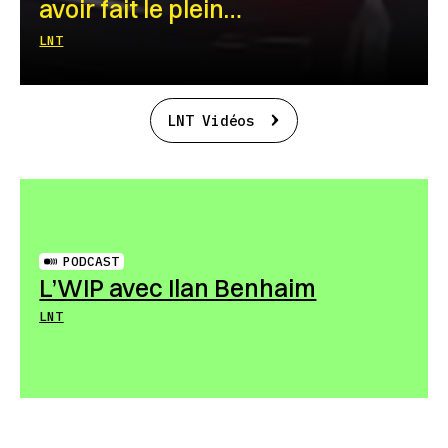
avoir fait le plein…
LNT
LNT Vidéos
PODCAST
L’WIP avec Ilan Benhaim
LNT